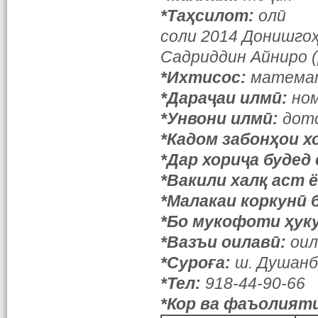
*Таҳсилот:
олӣ
соли 2014 Донишго
Садриддин Айниро 
*Ихтисос:
матема
*Дараҷаи илмӣ:
но
*Унвони илмӣ:
дот
*Кадом забонҳои х
*Дар хориҷа будед ё
*Вакили халқ аст ё
*Малакаи коркунӣ
*Бо мукофоти ҳук
*Вазъи оилавӣ:
оил
*Суроға:
ш. Душанбе
*Тел:
918-44-90-66
*Кор ва фаъолияти