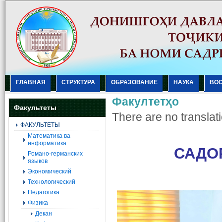
ГЛАВНАЯ
СТРУКТУРА
ОБРАЗОВАНИЕ
НАУКА
ВО
Факултетҳо
Факультеты
There are no translati
ФАКУЛЬТЕТЫ
Mатематика ва
информатика
САДО
Романо-германских
языков
Экономический
Технологический
Педагогика
Физика
Декан