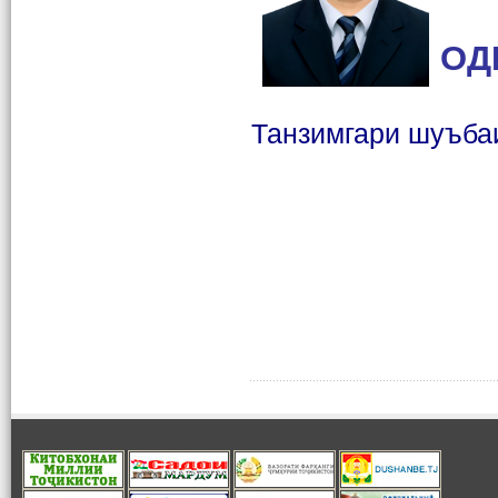
ОД
Танзимгари шуъба