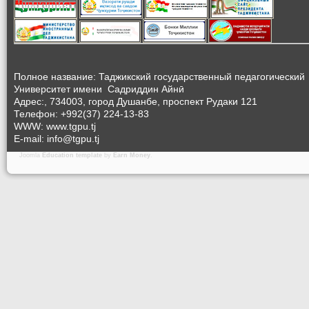
Полное название: Таджикский государственный педагогический
Университет
имени Садриддин Айнӣ
Адрес:, 734003, город Душанбе, проспект Рудаки 121
Телефон: +992(37) 224-13-83
WWW: www.tgpu.tj
E-mail: info@tgpu.tj
Joomla
Education template
by
Earn Money
.