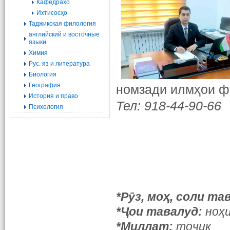
Кафедраҳо
Ихтисосҳо
Таджикская филология
английский и восточные
языки
Химия
Рус. яз и литература
Биология
География
номзади илмҳои ф
История и право
Тел: 918-44-90-66
Психология
*Рӯз, моҳ, соли та
*Ҷои тавалуд:
ноҳ
*Миллат:
тоҷик