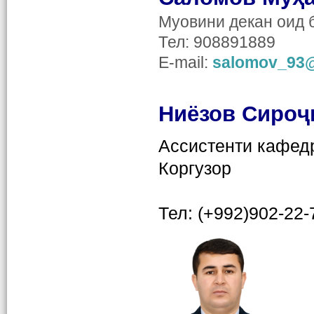
Муовини декан оид 
Тел: 908891889
E-mail:
salomov_93@
Ниёзов Сиро
ҷ
Ассистенти
кафедр
Коргузор
Тел: (+992)
902-22-