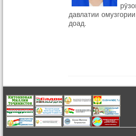
рӯз
давлатии омузгори
доад.