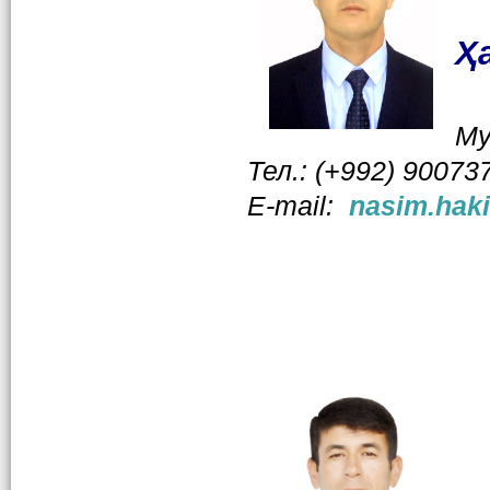
Ҳ
Му
Тел.: (+992) 90073
Е-mail:
nasim.hak