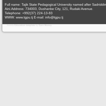
Full name: Tajik State Pedagogical University named after Sadriddi
Aini.Address: 734003, Dushanbe City, 121, Rudaki Avenue.
Telephone: +992(37) 224-13-83
WWW: www.tgpu.tj E-mail: info@tgpu.tj
Joomla
Education template
by
Earn Money
.