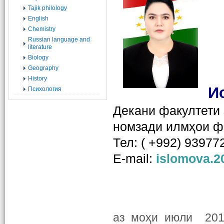
Tajik philology
English
Chemistry
Russian language and
literature
Biology
Geography
History
И
Психология
Декани факултети
номзади илмҳои фи
Тел: ( +992) 93977
Е-mail:
islomova.2
аз моҳи июли 2019