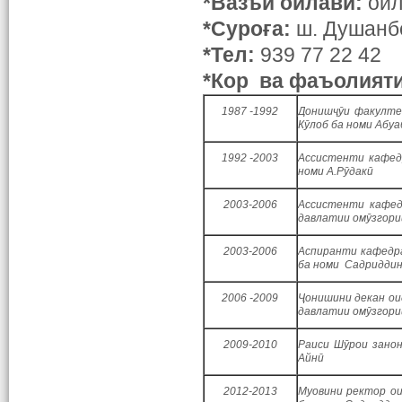
*Вазъи оилав
ӣ
:
оил
*Суро
ғ
а:
ш. Душанб
*Тел:
939 77 22 42
*Кор ва
фаъолият
1987 -1992
Донишҷӯи факулте
Кӯлоб ба номи Абуа
1992 -2003
Ассистенти кафед
номи А.Рӯдакӣ
2003-2006
Ассистенти кафед
давлатии омӯзгори
2003-2006
Аспиранти кафедра
ба номи Садриддин
2006 -2009
Ҷонишини декан ои
давлатии омӯзгори
2009-2010
Раиси Шӯрои зано
Айнӣ
2012-2013
Муовини ректор ои