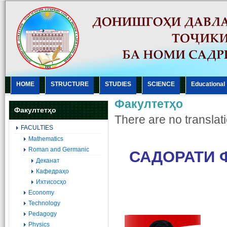
HOME
STRUCTURE
STUDIES
SCIENCE
Еducational
Факултетҳо
Факултетҳо
There are no translati
FACULTIES
Mathematics
Roman and Germanic
САДОРАТИ 
Деканат
Кафедраҳо
Ихтисосҳо
Economy
Technology
Pedagogy
Physics