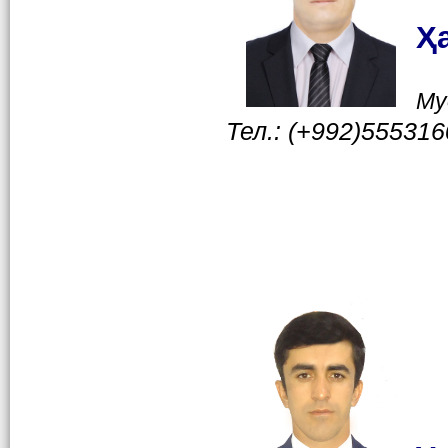
Ҳ
Му
Тел.: (+992)55531