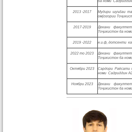
ба номи Садриддин
2013 -2017
Мудири шуъбаи та
омӯзгории Тоҷикис
2017-2019
Декани факулте
Тоҷикистон ба ном
2019 -2022
н.и.ф, дотсенти к
2022 то 2023
Декани факулте
Тоҷикистон ба ном
Октябри 2023
Сардори Раёсати 
номи Садриддин А
Ноябри 2023
Декани факултет
Тоҷикистон ба ном