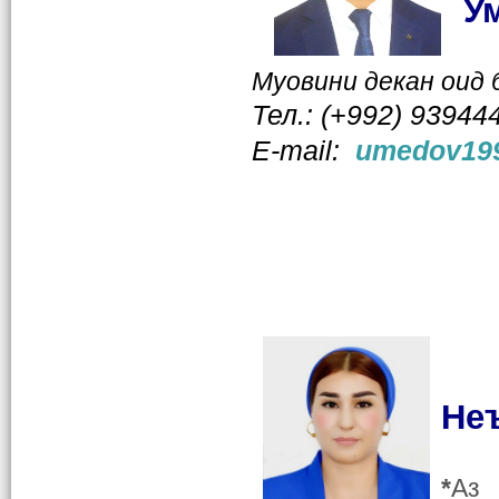
У
Муовини декан оид 
Тел.: (+992) 93944
Е-mail:
umedov199
Не
*
Аз 