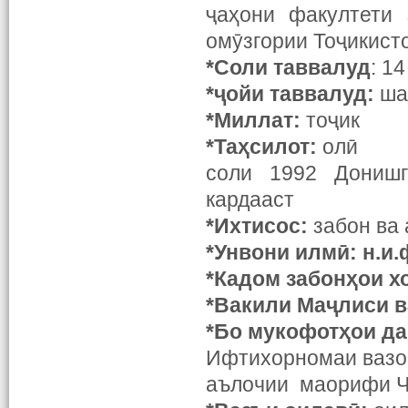
ҷаҳони факултети 
омӯзгории Тоҷикист
*Соли таввалуд
: 1
*ҷойи таввалуд:
ша
*Миллат:
тоҷик
*Таҳсилот:
олӣ
соли 1992 Донишг
кардааст
*Ихтисос:
забон ва
*Унвони илм
ӣ
: н.и.
*Кадом забон
ҳ
ои х
*Вакили Ма
ҷ
лиси 
*Бо мукофот
ҳ
ои д
Ифтихорномаи вазор
аълочии маорифи Ҷ