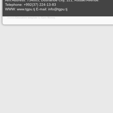
Aini.Address: 734003, Dushanbe City, 121, Rudaki Avenue.
Telephone: +992(37) 224-13-83
WWW: www.tgpu.tj E-mail: info@tgpu.tj
Joomla
Education template
by
Earn Money
.