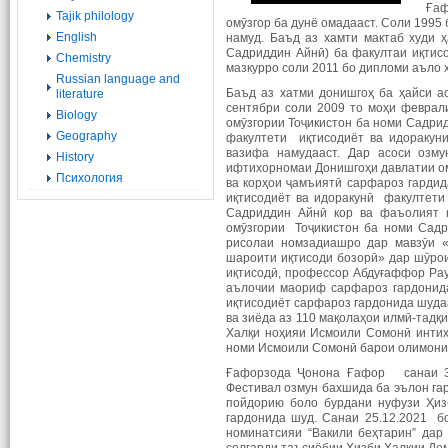
Ғаф
Tajik philology
омӯзгор ба дунё омадааст. Соли 199
English
намуд. Баъд аз хамти мактаб худи 
Садриддин Айнӣ) ба факултаи иқтис
Chemistry
мазкурро соли 2011 бо дипломи аъло х
Russian language and
Баъд аз хатми донишгоҳ ба ҳайси а
literature
сентябри соли 2009 то моҳи феврал
Biology
омӯзгории Тоҷикистон ба номи Садри
Geography
факултети иқтисодиёт ва идоракун
вазифа намудааст. Дар асоси озм
History
ифтихорномаи Донишгоҳи давлатии ом
Психология
ва корҳои ҷамъиятӣ сарфароз гардид
иқтисодиёт ва идоракунӣ факултети
Садриддин Айнӣ кор ва фаъолият 
омӯзгории Тоҷикистон ба номи Садр
рисолаи номзадиашро дар мавзӯи «
шароити иқтисоди бозорӣ» дар шӯрои
иқтисодӣ, профессор Абдуғаффор Рау
аълочии маориф сарфароз гардонид
иқтисодиёт сарфароз гардонида шуда
ва зиёда аз 110 мақолаҳои илмӣ-тад
Халқи ноҳияи Исмоили Сомонӣ интих
номи Исмоили Сомонӣ барои олимони 
Ғафорзода Ҷонона Ғафор санаи 31.
Фестивал озмун бахшида ба эълон га
пойдорию боло бурдани нуфузи Ҳиз
гардонида шуд. Санаи 25.12.2021 б
номинатсияи “Вакили беҳтарин” дар