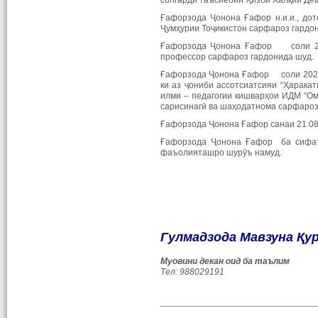
солгарди таъсиёбии Ҳизби Халқии Де
Ғафорзода Ҷонона Ғафор н.и.и., до
Ҷумҳурии Тоҷикистон сарфароз гардо
Ғафорзода Ҷонона Ғафор соли 202
профессор сарфароз гардонида шуд.
Ғафорзода Ҷонона Ғафор соли 2022 
ки аз ҷониби ассотсиатсияи “Ҳарака
илми – педагогии кишварҳои ИДМ “Ом
сарисинагӣ ва шаҳодатнома сарфароз
Ғафорзода Ҷонона Ғафор санаи 21.08
Ғафорзода Ҷонона Ғафор ба сифати
фаъолияташро шурӯъ намуд.
Гулмадзода Мавзуна Қу
Муовини декан оид ба таълим
Тел:
988029191