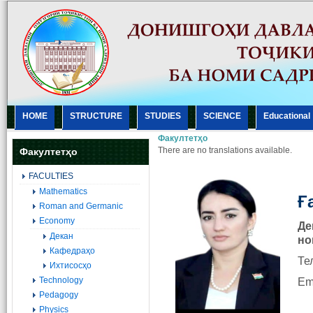
HOME
STRUCTURE
STUDIES
SCIENCE
Еducational
Факултетҳо
There are no translations available.
Факултетҳо
FACULTIES
Mathematics
Ғ
Roman and Germanic
Economy
Де
Декан
но
Кафедраҳо
Те
Ихтисосҳо
Technology
Em
Pedagogy
Physics