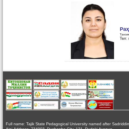
Раҳ
Танзи
Тел:
Full name: Tajik State Pedagogical University named after Sadriddi