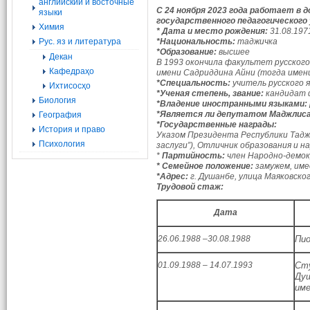
английский и восточные
С
24
но
ября 202
3
года работает в д
языки
государственного педагогического
Химия
* Дата и место рождения:
31.08.197
Рус. яз и литература
*Национальность:
таджичка
*Образование:
высшее
Декан
В 1993 окончила факультет русског
Кафедраҳо
имени Садриддина Айни
(тогда имен
*Специальность:
учитель русского 
Ихтисосҳо
*Ученая степень, звание:
кандидат 
Биология
*Владение иностранными языками:
*Является ли депутатом Маджлис
География
*Государственные награды:
История и право
Указом Президента Республики Тадж
Психология
заслуги”), Отличник образования и 
*
Партийность:
член Народно-демо
* Семейное положение:
замужем, им
*Адрес:
г. Душанбе, улица Маяковског
Трудовой стаж:
Дата
26.06.1988 –30.08.1988
Пио
01.09.1988 – 14.07.1993
Сту
Душ
име