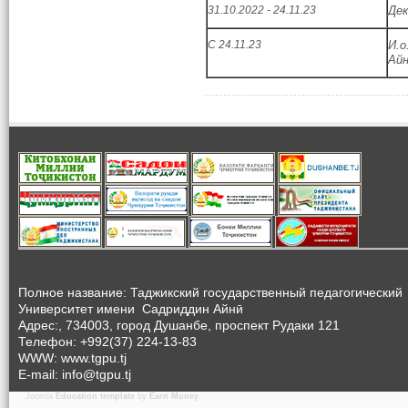
31.10.2022 - 24.11.23
Дек
С 24.11.23
И.о
Ай
Полное название: Таджикский государственный педагогический
Университет
имени Садриддин Айнӣ
Адрес:, 734003, город Душанбе, проспект Рудаки 121
Телефон: +992(37) 224-13-83
WWW: www.tgpu.tj
E-mail: info@tgpu.tj
Joomla
Education template
by
Earn Money
.