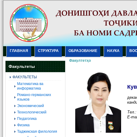
ГЛАВНАЯ
СТРУКТУРА
ОБРАЗОВАНИЕ
НАУКА
ВО
Факултетҳо
Факультеты
ФАКУЛЬТЕТЫ
Mатематика ва
Кув
информатика
Романо-германских
дека
языков
канд
Экономический
Тел.:
Технологический
Е-ma
Педагогика
Физика
Таджикская филология