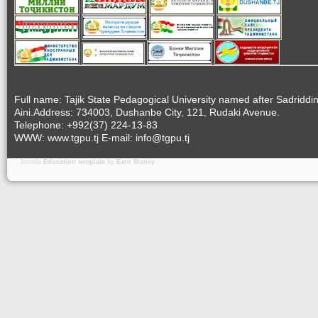
Full name: Tajik State Pedagogical University named after Sadriddi
Aini.Address: 734003, Dushanbe City, 121, Rudaki Avenue.
Telephone: +992(37) 224-13-83
WWW: www.tgpu.tj E-mail: info@tgpu.tj
Joomla
Education template
by
Earn Money
.