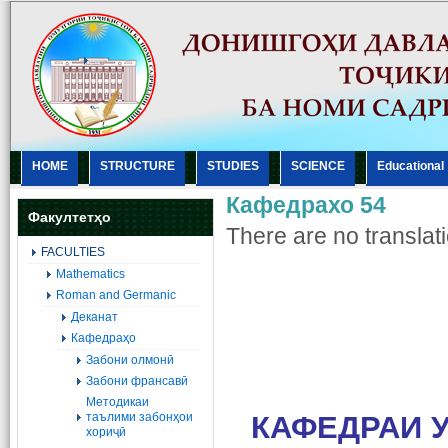
HOME
STRUCTURE
STUDIES
SCIENCE
Еducational
Кафедрахо 54
Факултетҳо
There are no translati
FACULTIES
Mathematics
Roman and Germanic
Деканат
Кафедраҳо
Забони олмонӣ
Забони франсавӣ
Методикаи
таълими забонҳои
К
АФЕДРАИ 
хориҷӣ