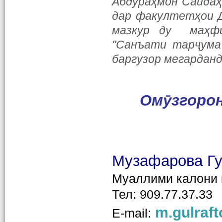
Абдураҳмон Саидаҳ
дар факултетҳои Д
мазкур ду маҳфи
"Санъати тарҷума
баргузор мегарданд
Омӯзгорон
Музафарова Г
Муаллими калони
Тел: 909.77.37.33
m.gulraft
E-mail: