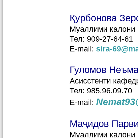
Қурбонова Зер
Муаллими калони
Тел: 909-27-64-61
E-mail:
sira-69@ma
Гуломов Неъма
Асисстенти кафед
Тел: 985.96.09.70
Nemat93@
E-mail:
Маҷидов Парви
Муаллими калони