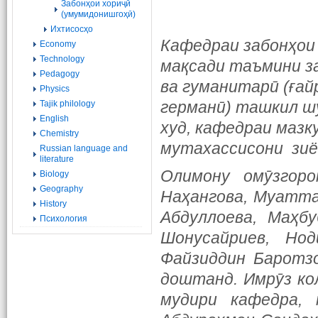
Забонҳои хориҷӣ
(умумидонишгоҳӣ)
Ихтисосҳо
Кафедраи забонҳои 
Economy
Technology
мақсади таъмини з
Pedagogy
ва гуманитарӣ (ғай
Physics
германӣ) ташкил ш
Tajik philology
English
худ, кафедраи мазк
Chemistry
мутахассисони зиё
Russian language and
literature
Олимону омӯзгор
Biology
Geography
Наҳангова, Муатта
History
Абдуллоева, Маҳб
Психология
Шонусайриев, Но
Файзиддин Баротзо
доштанд. Имрӯз ко
мудири кафедра, 