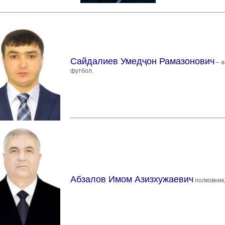
Сайдалиев Умедҷон Рамазонович
– а
футбол.
Абзалов Имом Азизхужаевич
полковник,