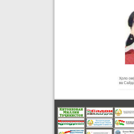
Ҳоло ом
ва Сайд