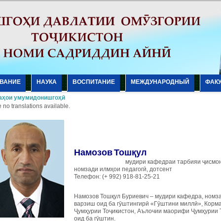
ВАНИЕ
НАУКА
ВОСПИТАНИЕ
МЕЖДУНАРОДНЫЙ
ФАК
аҳои умумидонишгоҳӣ
 no translations available.
Намозов
Тошқул
мудири кафедраи
тарбияи ҷисмо
номзади илмҳои педагогӣ, дотсент
Телефон: (+ 992) 918-81-25-21
Намозов Тошқул Буриевич – мудири кафедра, номза
варзиш оид ба гӯштингирӣ «Гӯштини миллӣ», Корм
Ҷумҳурии Тоҷикистон, Аълочии маорифи Ҷумҳурии 
оид ба гӯштин.