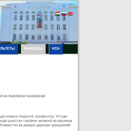
УЛЬТЕТЫ
КАФЕДРЫ
НПА
нӣ ва мудофиаи шаҳрвандӣ
ди илмҳои педагогӣ, профессор, Устоди
анди шоистаи тарбияи ҷисмонӣ ва варзиши
Точикистон ва довари дараҷаи ҷумҳуриявӣ