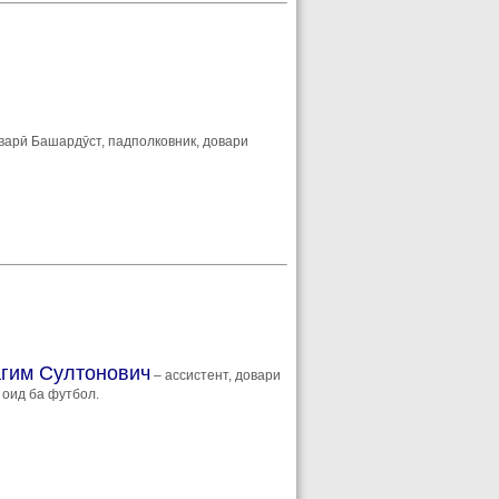
варӣ Башардӯст, падполковник, довари
гим Султонович
– ассистент, довари
 оид ба футбол.