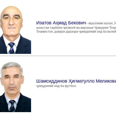
Изатов Аҳмад Бекович
- муаллими калон, 
шоистаи тарбияи ҷисмонӣ ва варзиши Ҷумҳурии Тоҷи
Тоҷикистон, довари дараҷаи ҷумҳуриявӣ оид ба воле
Шамсиддинов Ҳигматулло Меликов
ҷумҳуриявӣ оид ба футбол.