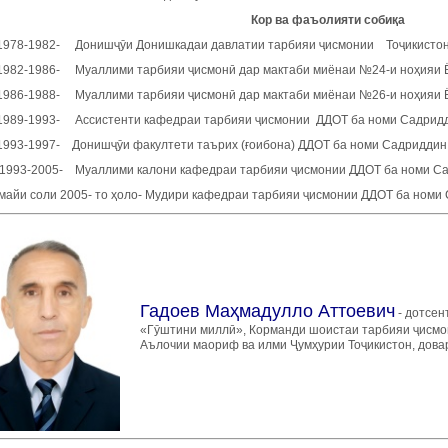
Кор ва фаъолияти собиқа
1978-1982- Донишҷӯи Донишкадаи давлатии тарбияи ҷисмонии Тоҷикистон б
1982-1986- Муаллими тарбияи ҷисмонӣ дар мактаби миёнаи №24-и ноҳияи 
1986-1988- Муаллими тарбияи ҷисмонӣ дар мактаби миёнаи №26-и ноҳияи 
1989-1993- Ассистенти кафедраи тарбияи ҷисмонии ДДОТ ба номи Садриддин
1993-1997- Донишҷӯи факултети таърих (ғоибона) ДДОТ ба номи Садриддин А
1993-2005- Муаллими калони кафедраи тарбияи ҷисмонии ДДОТ ба номи Сад
 майи соли 2005- то ҳоло- Мудири кафедраи тарбияи ҷисмонии ДДОТ ба ном
Гадоев Маҳмадулло Аттоевич
- дотсен
«Гӯштини миллӣ», Корманди шоистаи тарбияи ҷисмон
Аълочии маориф ва илми Ҷумҳурии Тоҷикистон, довар