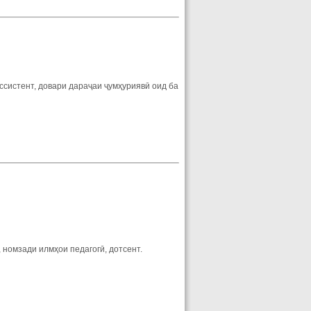
ссистент, довари дараҷаи ҷумҳуриявӣ оид ба
 номзади илмҳои педагогӣ, дотсент.