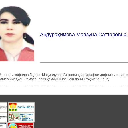
Абдураҳимова Мавзуна Сатторовна
ӯзгорони кафедра Гадоев Маҳмадулло Аттоевич дар арафаи дифои рисолаи н
алиев Умедҷон Рамазонович ҳамчун унвонҷӯи донишгоҳ мебошанд.