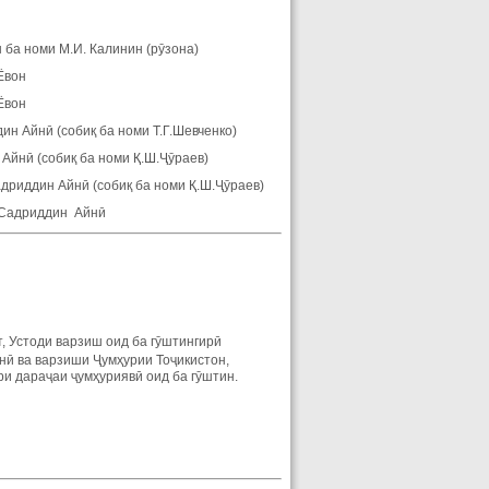
а номи М.И. Калинин (рӯзона)
Ёвон
Ёвон
 Айнӣ (собиқ ба номи Т.Г.Шевченко)
йнӣ (собиқ ба номи Қ.Ш.Ҷӯраев)
риддин Айнӣ (собиқ ба номи Қ.Ш.Ҷӯраев)
и Садриддин Айнӣ
т, Устоди варзиш оид ба гӯштингирӣ
ӣ ва варзиши Ҷумҳурии Тоҷикистон,
и дараҷаи ҷумҳуриявӣ оид ба гӯштин.