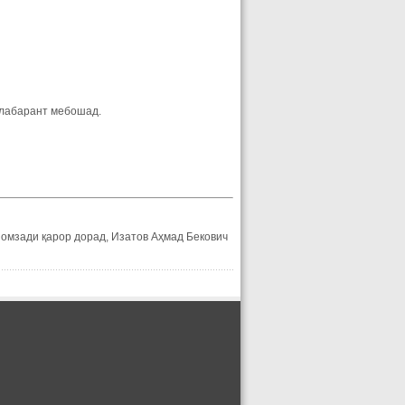
лабарант мебошад.
омзади қарор дорад, Изатов Аҳмад Бекович