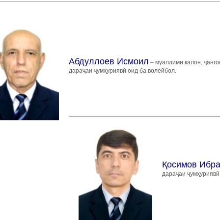
Абдуллоев Исмоил
– муаллими калон, ҷанго
дараҷаи ҷумҳуриявӣ оид ба волейбол.
Қосимов Ибра
дараҷаи ҷумҳуриявӣ