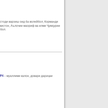
Устоди варзиш оид ба волейбол, Корманди
кистон, Аълочии маориф ва илми Ҷумҳурии
йбол.
ич
– муаллими калон, довари дараҷаи