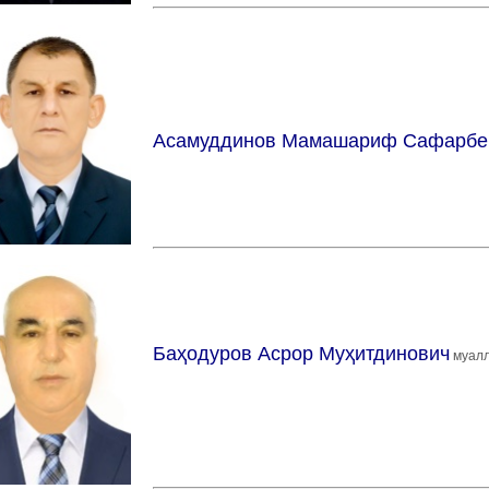
Асамуддинов Мамашариф Сафарбе
Баҳодуров Асрор Муҳитдинович
муалл