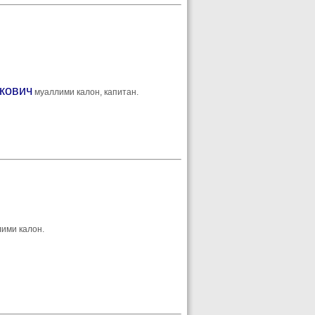
кович
муаллими калон, капитан.
ими калон.