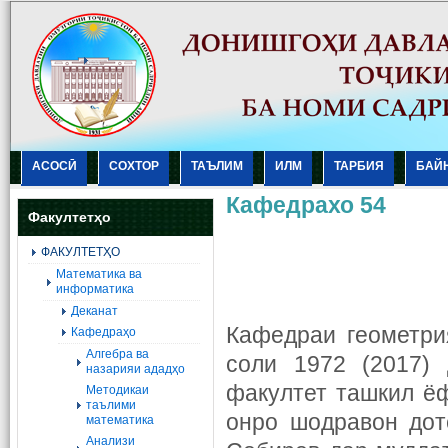
АСОСӢ
СОХТОР
ТАЪЛИМ
ИЛМ
ТАРБИЯ
БАЙ
Кафедрахо 54
Факултетҳо
ФАКУЛТЕТҲО
Mатематика ва
информатика
Деканат
Кафедраи геометри
Кафедраҳо
Алгебра ва
соли 1972 (2017)
назарияи ададҳо
факултет ташкил ё
Методикаи
таълими
онро шодравон дотс
математика
Анализи