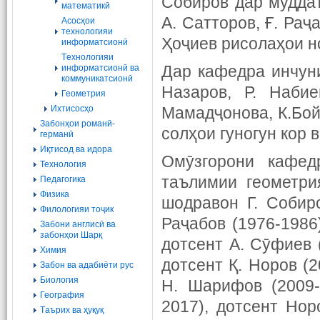
Собиров дар муддат
математикӣ
А. Сатторов, Ғ. Раҷ
Асосҳои
технологияи
Ҳоҷиев рисолаҳои н
информатсионӣ
Tехнологияи
Дар кафедра инчуни
информатсионӣ ва
коммуникатсионӣ
Назаров, Р. Набие
Геометрия
Ихтисосҳо
Мамадҷонова, К.Бойм
Забонҳои романӣ-
солҳои гуногун кор 
германӣ
Иқтисод ва идора
Омӯзгорони кафед
Технология
таълимии геометри
Педагогика
Физика
шодравон Г. Собир
Филологияи тоҷик
Раҷабов (1976-1986
Забони англисӣ ва
забонҳои Шарқ
дотсент А. Сӯфиев (
Химия
дотсент Қ. Норов (
Забон ва адабиёти рус
Биология
Н. Шарифов (2009-
География
2017), дотсент Нор
Tаърих ва ҳуқуқ