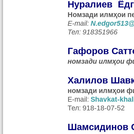
Нуралиев Ёдг
Номзади илмҳои пе
E-mail:
N.edgor513@
Тел: 918351966
Гафоров Сатт
номзади илмҳои ф
Халилов Шавк
номзади илм
ҳ
ои ф
E-mail:
Shavkat-khal
Тел:
918-18-07-52
Шамсидинов 