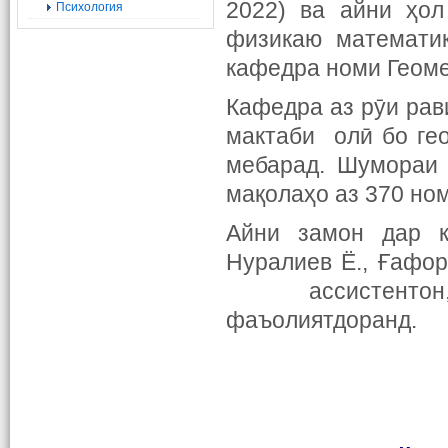
2022) ва айни ҳо
Психология
физикаю математик
кафедра номи Геоме
Кафедра аз рӯи рав
мактаби олӣ бо ге
мебарад. Шумораи 
мақолаҳо аз 370 но
Айни замон дар к
Нуралиев Ё., Ғафор
ассистентон, А
фаъолиятдоранд.