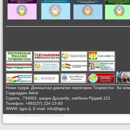
Номи пурра: Донишгоҳи давлатии омӯзгории Тоҷикистон ба но
Садриддин Айнӣ
Суроға:, 734003, шаҳри Душанбе, хиёбони Рӯдакӣ 121
Телефон: +992(37) 224-13-83
WWW: tgpu.tj, E-mail: info@tgpu.tj
Joomla
Education template
by
Earn Money
.