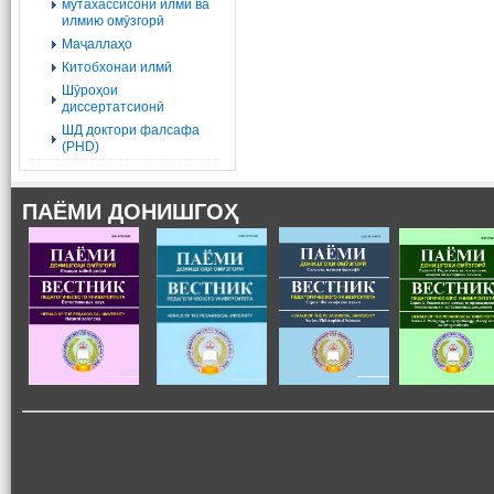
мутахассисони илмӣ ва
илмию омӯзгорӣ
Маҷаллаҳо
Китобхонаи илмӣ
Шӯроҳои
диссертатсионӣ
ШД доктори фалсафа
(PHD)
ПАЁМИ ДОНИШГОҲ