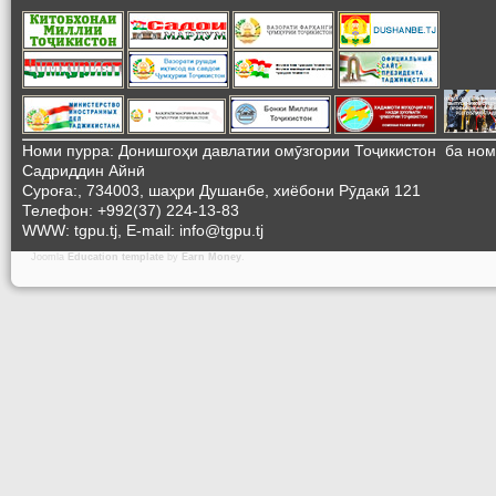
Номи пурра: Донишгоҳи давлатии омӯзгории Тоҷикистон ба но
Садриддин Айнӣ
Суроға:, 734003, шаҳри Душанбе, хиёбони Рӯдакӣ 121
Телефон: +992(37) 224-13-83
WWW: tgpu.tj, E-mail: info@tgpu.tj
Joomla
Education template
by
Earn Money
.