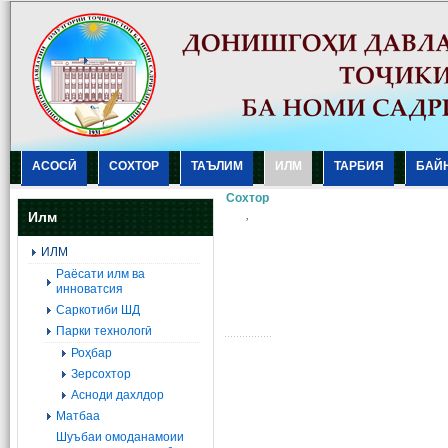
АСОСӢ
СОХТОР
ТАЪЛИМ
ИЛМ
ТАРБИЯ
БАЙ
Сохтор
,
Илм
ИЛМ
Раёсати илм ва
инноватсия
Саркотиби ШД
Парки технологӣ
Роҳбар
Зерсохтор
Асноди дахлдор
Матбаа
Шуъбаи омоданамоии