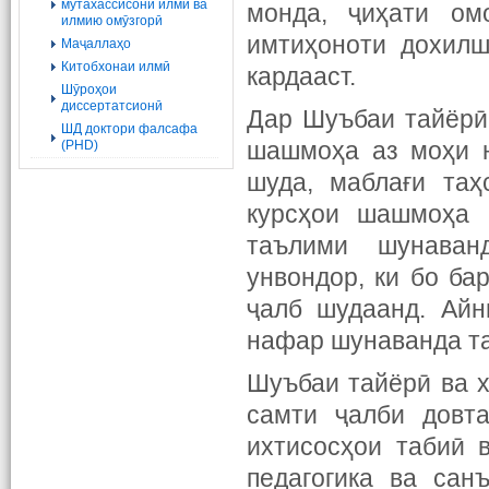
мутахассисони илмӣ ва
монда, ҷиҳати ом
илмию омӯзгорӣ
имтиҳоноти дохилш
Маҷаллаҳо
Китобхонаи илмӣ
кардааст.
Шӯроҳои
диссертатсионӣ
Дар Шуъбаи тайёрӣ
ШД доктори фалсафа
шашмоҳа аз моҳи н
(PHD)
шуда, маблағи таҳ
курсҳои шашмоҳа 
таълими шунаван
унвондор, ки бо б
ҷалб шудаанд. Айн
нафар шунаванда та
Шуъбаи тайёрӣ ва 
самти ҷалби довта
ихтисосҳои табиӣ в
педагогика ва сан