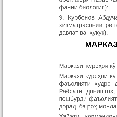
фанни биология);
9. Қурбонов Абдуҷ
хизматрасонии реп
давлат ва ҳуқуқ).
МАРКАЗ
Маркази курсҳои кў
Маркази курсҳои кӯ
фаъолияти худро 
Раёсати донишгоҳ
пешбурди фаъолияти
дорад, ба роҳ монда
Ҳайати кормандон