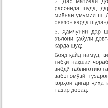
2. Дар матбааи До
расонида шуда, да
миёнаи умумии ш. 
овезон карда шудан
3. Ҳамчунин дар ш
эълони қабули дов
карда шуд;
Бояд қайд намуд, к
тибқи нақшаи чора
зиёдӣ таблиғотию т
забономӯзӣ гузаро
корҳои дигар ҷиҳат
назар дорад.