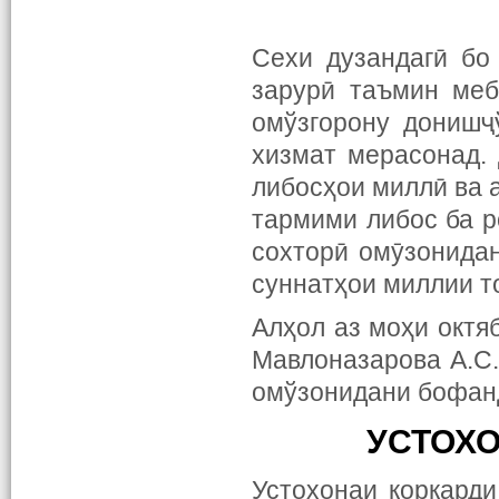
Сехи дузандагӣ бо
зарурӣ таъмин меб
омўзгорону донишҷ
хизмат мерасонад. 
либосҳои миллӣ ва а
тармими либос ба р
сохторӣ омӯзонидан
суннатҳои миллии т
Алҳол аз моҳи
октя
Мавлоназарова А.С
омўзонидани бофанд
УСТОХО
Устохонаи коркарди