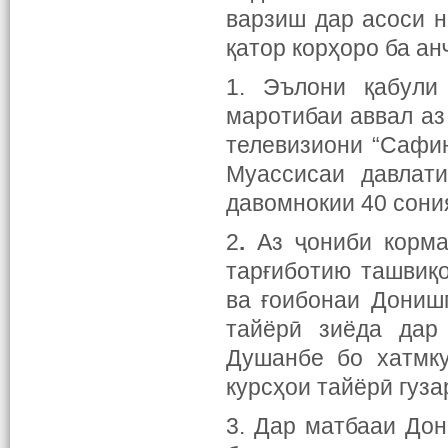
варзиш дар асоси н
қатор корҳоро ба ан
1. Эълони қабули
маротибаи аввал а
телевизиони “Сафи
Муассисаи давлати
давомнокии 40 сони
2
.
Аз ҷониби корма
тарғиботию ташвиқ
ва ғоибонаи Дониш
тайёрӣ зиёда да
Душанбе бо хатмку
курсҳои тайёрӣ гуза
3. Дар матбааи До