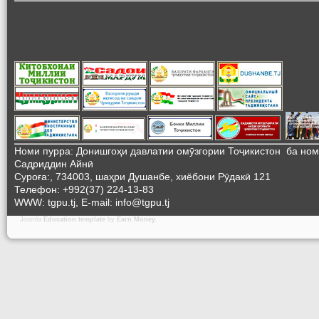
Номи пурра: Донишгоҳи давлатии омӯзгории Тоҷикистон ба но
Садриддин Айнӣ
Суроға:, 734003, шаҳри Душанбе, хиёбони Рӯдакӣ 121
Телефон: +992(37) 224-13-83
WWW: tgpu.tj, E-mail: info@tgpu.tj
Joomla
Education template
by
Earn Money
.