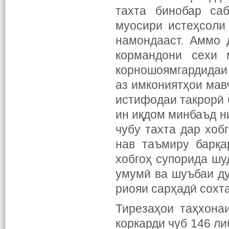
тахта бинобар са
муосири истеҳсоли
намондааст. Аммо 
кормандони сехи 
корношоямгардидаи
аз имкониятҳои мав
истифодаи такрорӣ 
ин иқдом минбаъд н
чубу тахта
дар
хоб
нав таъмиру барқа
хобгоҳ супорида шу
умумӣ ва шуъбаи д
риояи сарҳадӣ сохт
Тирезаҳои таҳхонаи
коркарди чуб 146 ли