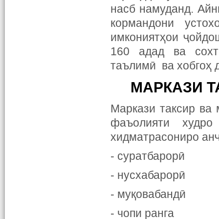
насб намуданд. Айн
кормандони устох
имкониятҳои ҷойдо
160 адад ва сохт
таълимӣ ва хобгоҳ 
МАРКАЗИ Т
Маркази таксир ва
фаъолияти худро
хидматрасониро ан
- суратбарорӣ
- нусхабарорӣ
- муқовабандӣ
- чопи ранга