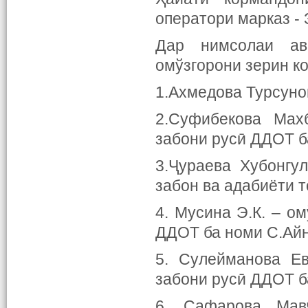
оператори марказ - 
Дар нимсолаи ав
омўзгорони зерин к
1.Ахмедова Турсуной
2.Суфибекова Мах
забони русӣ ДДОТ б
3.Ҷураева Хубонгу
забон ва адабиёти 
4. Мусина Э.К. – о
ДДОТ ба номи С.Айн
5. Сулейманова Ев
забони русӣ ДДОТ б
6. Сафарова Мавҷ