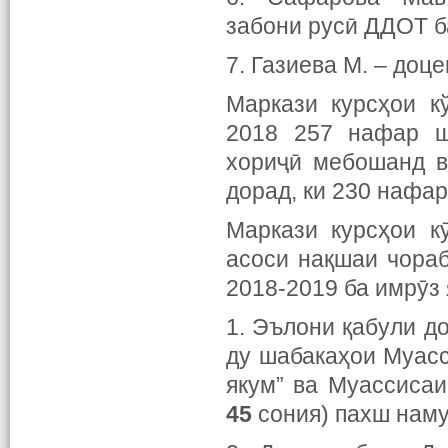
забони русӣ ДДОТ б
7. Газиева М. – доц
Маркази курсҳои к
2018 257 нафар ш
хориҷӣ мебошанд в
дорад, ки 230 нафа
Маркази курсҳои к
асоси нақшаи чораб
2018-2019 ба имрӯз 
1. Эълони қабули д
ду шабакаҳои Муасс
якум” ва Муассисаи
45
сония) пахш наму