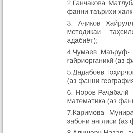
2.Ганҷакова Матлуб
фанни таърихи халки
3. Аҷиков Хайрул
методикаи таҳсил
адабиёт);
4.Ҷумаев Маъруф-
ғайриорганикӣ (аз ф
5.Дадабоев Тоҳирҷо
(аз фанни география
6. Норов Раҷабалӣ
математика (аз фан
7.Каримова Мунир
забони англисӣ (аз 
8.Алишери Назар -а