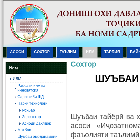
АСОСӢ
СОХТОР
ТАЪЛИМ
ИЛМ
ТАРБИЯ
БАЙ
Сохтор
Илм
ШУЪБАИ
ИЛМ
Раёсати илм ва
инноватсия
Саркотиби ШД
Парки технологӣ
Роҳбар
Шуъбаи тайёрӣ ва 
Зерсохтор
Асноди дахлдор
асоси «Иҷозатно
Матбаа
фаъолияти таълимӣ»,
Шуъбаи омоданамоии