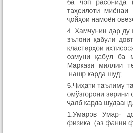
ба чоп расонида 
таҳсилоти миёнаи
ҷойҳои намоён овез
4. Ҳамчунин дар ду
эълони қабули дов
кластерҳои ихтисос
озмуни қабул ба м
Маркази миллии те
нашр карда шуд;
5.Ҷиҳати таълиму т
омўзгорони зерини 
ҷалб карда шудаанд
1.Умаров Умар- д
физика (аз фанни ф