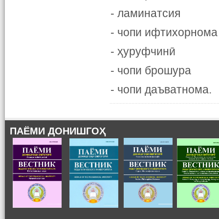
- ламинатсия
- чопи ифтихорнома
- ҳуруфчинӣ
- чопи брошура
- чопи даъватнома.
ПАЁМИ ДОНИШГОҲ