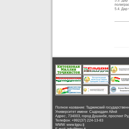
5.3. Да
полигра
5.4. Дар
Полное название: Таджикский государствен
Университет
имени Садриддин Айнӣ
Адрес:, 734003, город Душанбе, проспект Ру
Телефон: +992(37) 224-13-83
WWW: www.tgpu.tj