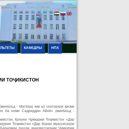
УЛЬТЕТЫ
КАФЕДРЫ
НПА
ИИ ТО
Ҷ
ИКИСТОН
минбаъд - Матбаа) яке аз сохторҳои қисми
тон ба номи Садриддин Айнӣ» (минбаъд -
икистон, Қонуни Ҷумҳурии Тоҷикистон «Дар
мҳурии Тоҷикистон «Дар бораи муассисаҳои
 «Барномаи рушди инноватсионии Ҷумҳурии