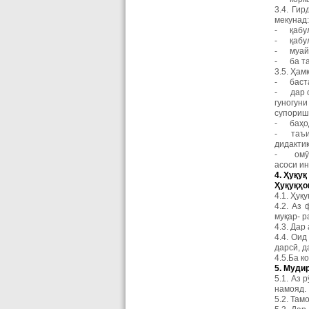
3.4. Ги
мекунад:
- қабули
- қабул
- муайя
- ба та
3.5. Ҳам
- баста
- дар о
гуногуни
супоришҳ
- баҳод
- таъин
дидактик
- омӯзи
асоси и
4.
Ҳ
у
қ
у
қ
Ҳ
у
қ
у
қҳ
о
4.1. Ҳуқ
4.2. Аз
муқар- р
4.3. Да
4.4. Оид
дарсӣ, 
4.5.Ба к
5. Муди
5.1. Аз
намояд.
5.2. Там