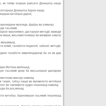
е, ки тибқи хоҳиши раёсати Донишгоҳ нашр
 сохторҳои Донишгоҳ барои нашр;
иҷораи китобҳои дарсӣ;
узаронидани музояда, фурӯш ва озмунҳо:
оди таълимӣ;
арои муаллимон, дастурҳои методӣ, маводи
ҳои машқ, маълумотномаҳо ва маҷмӯаи саволу
р мешаванд;
 илмӣ, талаботи педагогӣ, забонӣ, методӣ,
ани талаботи аввалиндараҷа ба он ва дар
удири Матбаа мебошад.
аҳои таълимӣ доир ба масъалаҳои дахлдори
лумотнома манзур намояд.
ти таҳия, табъу нашр ва муомилоти китобҳои
изот ва таклифоти худро пешниҳод намояд.
уда ба роҳ монад.
лоти китобҳо, барномаҳои таълимӣ пешниҳод