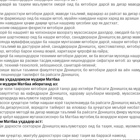
рдоварӣ ва таҳияи маълумоти оморӣ оид ба китобҳои дарсӣ ва дигар мавод
 дархостҳои китобҳои дарсӣ, маводи таълимӣ, варақаҳо аз раёсат ва дигар
и фармоишҳо оид ба нашри китоб, муайян намудани нархи харид ва арзиши 
н намудани ҳаҷми дақиқи ҷузъи нашриву ҳисобии ҳар як дастхат;
нзим овардани феҳристи китобҳои дарсӣ.
корӣ бо нашриёт ва чопхонаҳои вазорату муассисаҳои дахлдор, омодагӣ ба г
ни шартномаҳо оид ба нашри китобҳо, санадвораҳои Донишгоҳ ва дигар мав
янда муваффақ шудан ба нашри мунтазами китобҳои дарсӣ, нашри китобҳо б
 таълимӣ ва дастурҳои аёнӣ, санадвораҳои Донишгоҳ, хрестоматияҳо, китоб
о, китобҳо барои хониш воқеӣ, харитаҳои ҷуғрофӣ ва ғайра;
иҳӣ ба нишондодҳои техникии китобҳои дарсие, ки ба воситаи музояда наш
 намудан ва расман тасдиқ намудани нишондодҳои сифатҳои китоб: аз ҷиҳати
ӣ, техникӣ-технологӣ, зебошиносӣ, санитарӣ-гигиенӣ;
ши вазъи таъмини факултетҳои Донишгоҳ бо китобҳои дарсӣ ва аён намуд
н пешниҳоди таклифот ба раёсати Донишгоҳ.
ва у
ҳ
дадори
ҳ
ои мудири Матбаа
и мудири Матбаа иборатанд аз:
уқи чопи такрории китобҳои дарсӣ танҳо дар ихтиёри Раёсати Донишгоҳ ва м
 факултетҳо ва кафедраҳои Донишгоҳ, идораву шуъбаҳои маориф, муассис
аргардида маълумоти зарурӣ гирад.
р асоси ҳуҷҷатҳои тибқи нақшаи корӣ таҳлилнамуда ба раёсати Донишгоҳ маъ
 ба дигаргунсозӣ, воридоти тағйирот ва иловаҳо ба ҳуҷҷатҳои меъёрӣ нисба
дастурҳои методӣ ва дигар маводи таълимӣ ба раёсати Донишгоҳ фикру мулоҳ
ор қабул кардани мутахассисонро ба Матбаа мутобиқ ба воҳидҳои кории ҷудош
ри Матбаа у
ҳ
дадор аст:
 рӯи дархости сохторҳои Донишгоҳ маълумотҳоро оид ба таҳия, нашр, муоми
оми ҳуҷҷатҳо, мактубу дархостҳоро сари вақт таҳия ва баррасӣ намояд.