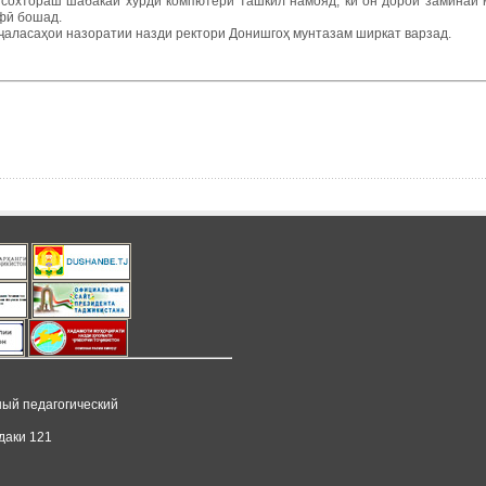
р сохтораш шабакаи хурди компютерӣ ташкил намояд, ки он дорои заминаи 
фӣ бошад.
 ҷаласаҳои назоратии назди ректори Донишгоҳ мунтазам ширкат варзад.
ный педагогический
даки 121