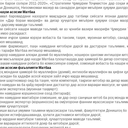
тон барои солҳои 2011-2020», «Стратегияи Ҷумҳурии Тоҷикистон дар соҳаи и
и Донишгоҳ, Низомномаи мазкур ва санадҳои дигари меъёрии ҳуқуқии дахлдо
фа
ҳ
ои асосии Матбаа
 амал баровардани назорати мақсаднок дар татбиқи сиёсати ягонаи давл
тон «Дар бораи маориф» ва дигар ҳуҷҷатҳои меъёрии ҳуқуқии соҳаи мао
и дарсиву маводи таълимӣ.
ояи сиёсати нашри маводи таълимӣ, ки аз ҷониби вазири маорифи Ҷумҳурии 
 имзо расидааст.
мини иҷрои ҳамаи корҳои вобаста ба танзим, таҳия, муоинаи китобҳо, сана
чоп мешаванд.
нзими фармоишот, паҳн намудани китобҳои дарсӣ ва дастурҳои таълимие,
аз тарафи Матбаа интишор мешаванд.
рқарор намудани алоқаи доимӣ бо муаллифон, ноширон ҳангоми интишори кит
лли масъалаҳои дар назди Матбаа гузошташуда дар ҳамкорӣ бо дигар сохторҳ
таҳкам намудани робита бо комиссияҳои озмунӣ, озмоишӣ вобаста ба нашри к
ҳ
ои асосии фаъолияти Матбаа
роҳ мондани ҳамкорӣ бо муаллифон (доимӣ), интихоби муаллифон ва ҳифзи ҳуқ
расидан ба ҳадафи асосӣ корҳои зайл иҷро карда мешаванд:
ни шартномаҳо оид ба таҳия, чопи компютерӣ, тақризи китобҳо ва дигар мав
намудан ва ба қайд гирифтани дастхатҳо дар асоси варақаи махсусе, ки ҷав
кили экспертиза (муоинаи таҳқиқот):
н намудани коршиносони озод (бетараф);
н намудани мактабҳои озмоишие, ки дар онҳо санҷиши китоб ба роҳ монда 
нидани экспертҳо (коршиносон) ва омӯзгорони фаннии муассисаҳои таълим
зими ҳуҷҷатгузорӣ:
ши вазъи умумии таъмини муассисаҳои таълимӣ, факултетҳои Донишгоҳ бо к
дарсии истифодашаванда, ҳолати дастнависи китобҳои дарсӣ;
 кардани мактубҳои тавзеҳӣ, ҳуҷҷатгузории маводи таълимӣ;
 варақаҳои иттилоотӣ доир ба китобҳои дарсӣ;
рди нишондодҳои баҳодиҳии экспертӣ ва ғ.