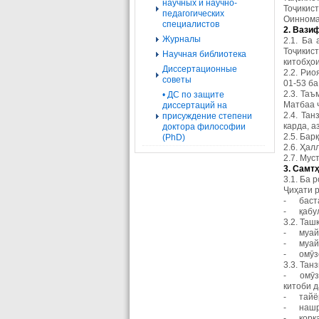
научных и научно-
Тоҷикис
педагогических
Оиннома
специалистов
2. Вази
Журналы
2.1. Ба
Тоҷикис
Научная библиотека
китобҳо
Диссертационные
2.2. Ри
советы
01-53 ба
2.3. Таъ
• ДС по защите
Матбаа 
диссертаций на
2.4. Та
присуждение степени
карда, 
доктора философии
2.5. Ба
(PhD)
2.6. Ҳа
2.7. Мус
3. Самт
3.1. Ба 
Ҷиҳати 
- баста
- қабул 
3.2. Таш
- муайя
- муайя
- омӯзо
3.3. Тан
- омӯзи
китоби 
- тайёр
- нашри
- корка