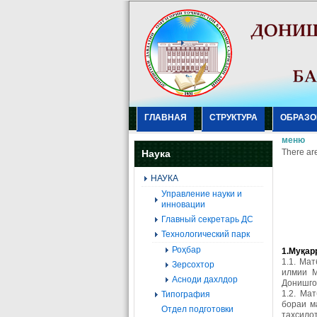
ГЛАВНАЯ
СТРУКТУРА
ОБРАЗО
меню
There are
Наука
НАУКА
Управление науки и
инновации
Главный секретарь ДС
Технологический парк
Роҳбар
1.Му
қ
ар
1.1. Ма
Зерсохтор
илмии М
Асноди дахлдор
Донишго
1.2. Ма
Типография
бораи м
Отдел подготовки
таҳсило