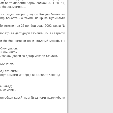
лм ва технология барои солҳои 2011-2015»,
р ба роҳ мемонад.
атии соҳаи маориф, иҷрои Қонуни Ҷумҳурии
риф вобаста ба таҳия, нашр ва муомилоти
Тоҷикистон аз 25 ноябри соли 2002 таҳти №
двораҳо ва дастурҳои таълимӣ, ки аз тарафи
 ки бо барномаҳои нави таълимӣ мувофиқат
обҳои дарсӣ.
ои Донишгоҳ.
итобҳои дарсӣ ва дигар маводи таълимӣ.
уқи онҳо.
оди таълимӣ;
обгӯи тамоми меъёрҳо ва талабот бошанд.
мешавад;
ии озмоишӣ.
итобҳои дарсӣ: номгӯй ва номи муаллифони