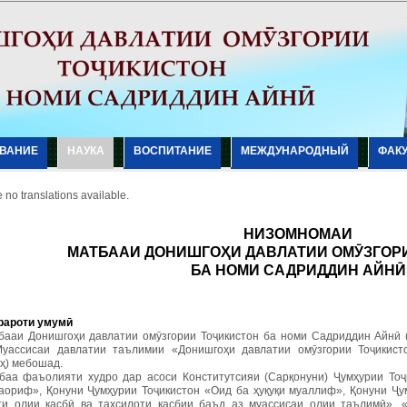
ВАНИЕ
НАУКА
ВОСПИТАНИЕ
МЕЖДУНАРОДНЫЙ
ФАК
 no translations available.
НИЗОМНОМАИ
МАТБААИ ДОНИШГО
Ҳ
И ДАВЛАТИИ ОМ
Ӯ
ЗГОР
БА НОМИ САДРИДДИН АЙН
Ӣ
рароти умум
ӣ
тбааи Донишгоҳи давлатии омӯзгории Тоҷикистон ба номи Садриддин Айнӣ (
уассисаи давлатии таълимии «Донишгоҳи давлатии омӯзгории Тоҷикис
ҳ) мебошад.
тбаа фаъолияти худро дар асоси Конститутсияи (Сарқонуни) Ҷумҳурии Тоҷ
аориф», Қонуни Ҷумҳурии Тоҷикистон «Оид ба ҳуқуқи муаллиф», Қонуни Ҷу
ти олии касбӣ ва таҳсилоти касбии баъд аз муассисаи олии таълимӣ»,