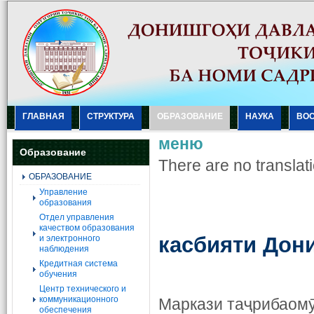
ГЛАВНАЯ
СТРУКТУРА
ОБРАЗОВАНИЕ
НАУКА
ВО
меню
Образование
There are no translati
ОБРАЗОВАНИЕ
Управление
образования
Отдел управления
качеством образования
касбияти Дон
и электронного
наблюдения
Кредитная система
обучения
Центр технического и
коммуникационного
Маркази таҷрибаомӯ
обеспечения