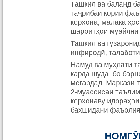
Ташкил ва баланд б
таҷрибаи кории фаъ
корхона, малака ҳо
шароитҳои муайяни 
Ташкил ва гузарони
инфиродӣ, талаботи
Намуд ва муҳлати т
карда шуда, бо бар
мегардад. Маркази 
2-муассисаи таълим
корхонаву идораҳои
бахшидани фаъолият
НОМГӮ