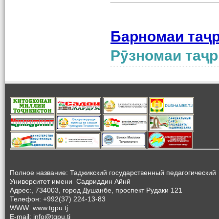
Барномаи таҷр
Рӯзномаи таҷр
Полное название: Таджикский государственный педагогический
Университет
имени Садриддин Айнӣ
Адрес:, 734003, город Душанбе, проспект Рудаки 121
Телефон: +992(37) 224-13-83
WWW: www.tgpu.tj
E-mail: info@tgpu.tj