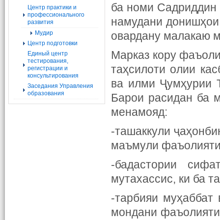
ба номи Садриддин 
Центр практики и
профессионального
намудани донишҳои 
развития
Мудир
овардану малакаю м
Центр подготовки
Марказ кору фаъоли
Единый центр
тестирования,
таҳсилоти олии ка
регистрации и
консультирования
ва илми Ҷумҳурии Т
Заседания Управления
образования
Барои расидан ба 
менамояд:
-ташаккули ҷаҳонби
маъмули фаъолияти 
-бадастории сифа
мутахассис, ки ба т
-тарбияи муҳаббат 
мондани фаъолияти 