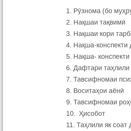
1. Рӯзнома (бо муҳр
2. Нақшаи тақвимӣ
3. Нақшаи кори тар
4. Нақша-конспекти
5. Нақша- конспекти
6. Дафтари таҳлили
7. Тавсифномаи псих
8. Воситаҳои аёнӣ
9. Тавсифномаи роҳ
10. Ҳисобот
11. Таҳлили як соат 