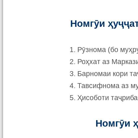
Номгӯи ҳуҷҷа
1. Рӯзнома (бо муҳр
2. Роҳхат аз Марказ
3. Барномаи кори та
4. Тавсифнома аз м
5. Ҳисоботи таҷриб
Номгӯи 