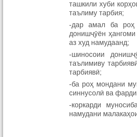
ташкили хуби корҳо
таълиму тарбия;
-дар амал ба роҳ
донишҷӯён ҳангоми
аз худ намудаанд;
-шиносоии донишҷ
таълимиву тарбияв
тарбиявӣ;
-ба роҳ мондани му
синнусолӣ ва фарди
-коркарди муносиб
намудани малакаҳои 