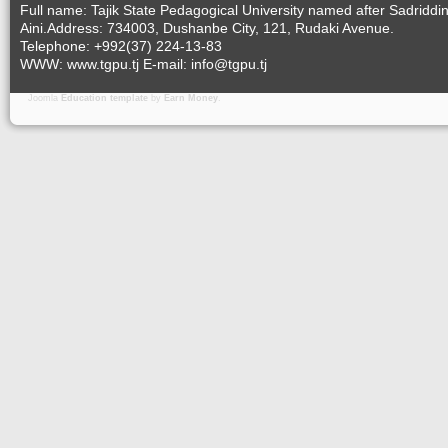
Full name: Tajik State Pedagogical University named after Sadriddi
Aini.Address: 734003, Dushanbe City, 121, Rudaki Avenue.
Telephone: +992(37) 224-13-83
WWW: www.tgpu.tj E-mail: info@tgpu.tj
Joomla
Education template
by
Earn Money
.