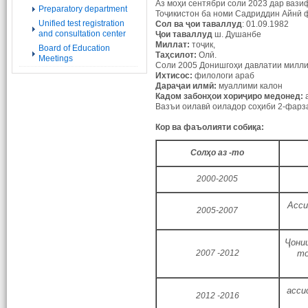
Аз моҳи сентябри соли 2023 дар вази
Preparatory department
Тоҷикистон ба номи Садриддин Айнӣ 
Unified test registration
Сол ва ҷои таваллуд
: 01.09.1982
and consultation center
Ҷои таваллуд
ш. Душанбе
Миллат:
тоҷик,
Board of Education
Таҳсилот:
Олӣ.
Meetings
Соли 2005 Донишгоҳи давлатии милли
Ихтисос:
филологи араб
Дараҷаи илмӣ:
муаллими калон
Кадом забонҳои хориҷиро медонед:
а
Вазъи оилавӣ оиладор соҳиби 2-фарз
Кор ва фаъолияти собиқа:
Сол
ҳ
о
аз
-
то
2000-2005
Асси
2005-2007
Ҷони
2007 -2012
то
асси
2012 -2016