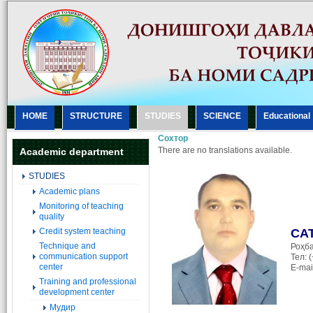
HOME
STRUCTURE
STUDIES
SCIENCE
Еducational
Сохтор
There are no translations available.
Academic department
STUDIES
Academic plans
Monitoring of teaching
quality
Credit system teaching
СА
Technique and
Роҳба
communication support
Тел: 
center
E-mai
Training and professional
development center
Мудир