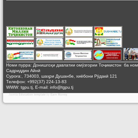
Номи пурра: Донишгоҳи давлатии омӯзгории Тоҷикистон ба но
Садриддин Айнӣ
Суроға:, 734003, шаҳри Душанбе, хиёбони Рӯдакӣ 121
Телефон: +992(37) 224-13-83
WWW: tgpu.tj, E-mail: info@tgpu.tj
Joomla
Education template
by
Earn Money
.