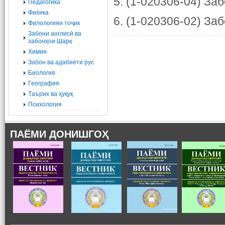
5. (1-020306-04) За
Педагогика
Физика
6. (1-020306-02) За
Филологияи тоҷик
Забони англисӣ ва
забонҳои Шарқ
Химия
Забон ва адабиёти рус
Биология
География
Tаърих ва ҳуқуқ
Психология
ПАЁМИ ДОНИШГОҲ