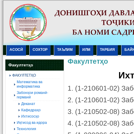
АСОСӢ
СОХТОР
ТАЪЛИМ
ИЛМ
ТАРБИЯ
БАЙ
Факултетҳо
Факултетҳо
Их
ФАКУЛТЕТҲО
Mатематика ва
информатика
1. (1-210601-02) З
Забонҳои романӣ-
германӣ
2. (1-210601-02) За
Деканат
3. (1-210502-08) За
Кафедраҳо
Ихтисосҳо
4. (1-210502-08) За
Иқтисод ва идора
Технология