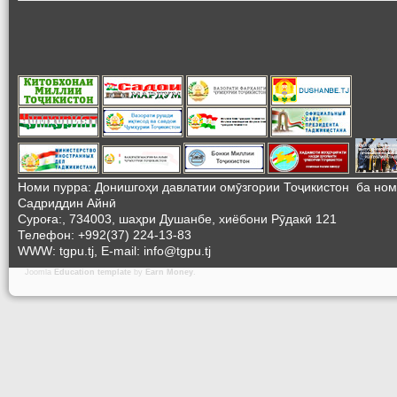
Номи пурра: Донишгоҳи давлатии омӯзгории Тоҷикистон ба но
Садриддин Айнӣ
Суроға:, 734003, шаҳри Душанбе, хиёбони Рӯдакӣ 121
Телефон: +992(37) 224-13-83
WWW: tgpu.tj, E-mail: info@tgpu.tj
Joomla
Education template
by
Earn Money
.