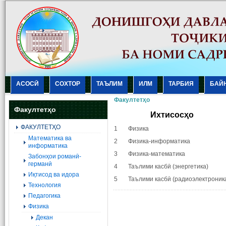
АСОСӢ
СОХТОР
ТАЪЛИМ
ИЛМ
ТАРБИЯ
БАЙ
Факултетҳо
Факултетҳо
Ихтисосҳо
ФАКУЛТЕТҲО
1 Физика
Mатематика ва
2 Физика-информатика
информатика
3 Физика-математика
Забонҳои романӣ-
германӣ
4 Таълими касбӣ (энергетика)
Иқтисод ва идора
5 Таълими касбӣ (радиоэлектроник
Технология
Педагогика
Физика
Декан