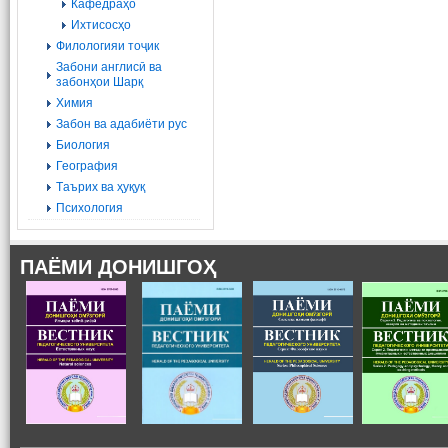
Кафедраҳо
Ихтисосҳо
Филологияи тоҷик
Забони англисӣ ва
забонҳои Шарқ
Химия
Забон ва адабиёти рус
Биология
География
Tаърих ва ҳуқуқ
Психология
ПАЁМИ ДОНИШГОҲ