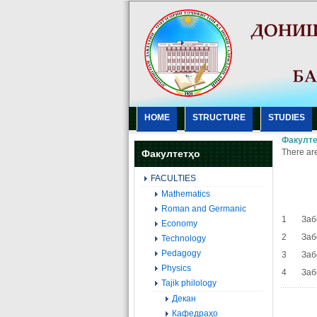
HOME
STRUCTURE
STUDIES
Факулте
There are
Факултетҳо
FACULTIES
Mathematics
Roman and Germanic
1 Забон
Economy
2 Забон
Technology
Pedagogy
3 Забон
Physics
4 Забон
Tajik philology
Декан
Кафедраҳо