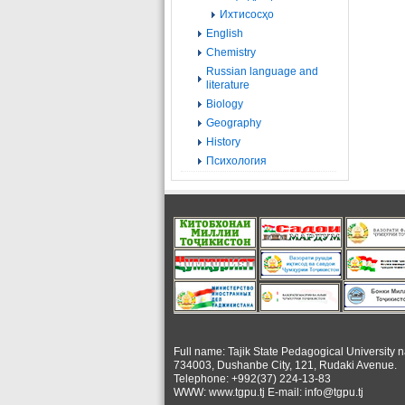
Ихтисосҳо
English
Chemistry
Russian language and
literature
Biology
Geography
History
Психология
Full name: Tajik State Pedagogical University 
734003, Dushanbe City, 121, Rudaki Avenue.
Telephone: +992(37) 224-13-83
WWW: www.tgpu.tj E-mail: info@tgpu.tj