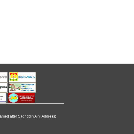
named after Sadriddin Aini.Address: