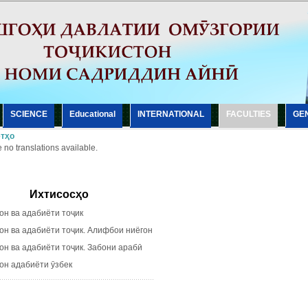
SCIENCE
Еducational
INTERNATIONAL
FACULTIES
GE
тҳо
 no translations available.
Ихтисосҳо
 ва адабиёти тоҷик
 ва адабиёти тоҷик. Алифбои ниёгон
 ва адабиёти тоҷик. Забони арабӣ
 адабиёти ӯзбек