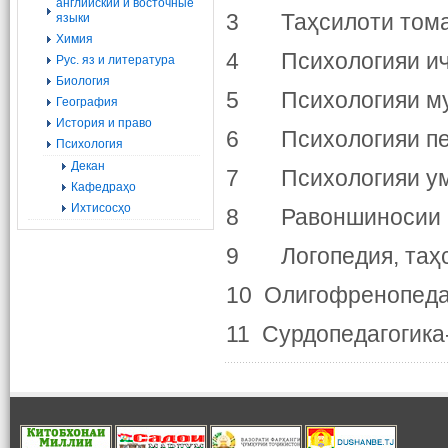
английский и восточные
3 Таҳсилоти томак
языки
Химия
4 Психологияи иҷ
Рус. яз и литература
Биология
5 Психологияи му
География
История и право
6 Психологияи пе
Психология
Декан
7 Психологияи у
Кафедраҳо
Ихтисосҳо
8 Равоншиносии 
9 Логопедия, таҳс
10 Олигофренопеда
11 Сурдопедагогик