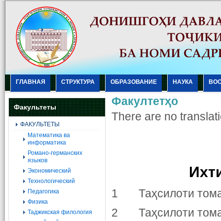
ГЛАВНАЯ
СТРУКТУРА
ОБРАЗОВАНИЕ
НАУКА
ВО
Факултетҳо
Факультеты
There are no translati
ФАКУЛЬТЕТЫ
Mатематика ва
информатика
Романо-германских
языков
Ихт
Экономический
Технологический
1 Таҳсилоти тома
Педагогика
Физика
2 Таҳсилоти тома
Таджикская филология