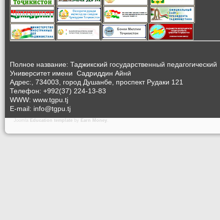
Полное название: Таджикский государственный педагогический
Университет
имени Садриддин Айнӣ
Адрес:, 734003, город Душанбе, проспект Рудаки 121
Телефон: +992(37) 224-13-83
WWW: www.tgpu.tj
E-mail: info@tgpu.tj
Joomla
Education template
by
Earn Money
.