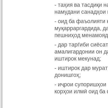
- таҳия ва тасдиқи 
намудани санадҳои 
- оид ба фаъолияти
муқарраргардида, да
пешниҳод менамояд
- дар тарѓиби сиёса
амалигардонии он д
иштирок мекунад;
- иштирок дар мура
донишгоҳ;
- иҷрои супоришҳои 
корҳои илмӣ оид ба