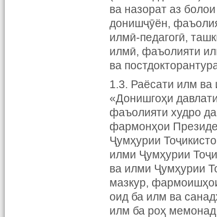
ва назорат аз болои
донишҷӯён, фаъолия
илмӣ-педагогӣ, таш
илмӣ, фаъолияти ил
ва постдокторантур
1.3. Раёсати илм в
«Донишгоҳи давлати
фаъолияти худро да
фармонҳои Президен
Ҷумҳурии Тоҷикисто
илми Ҷумҳурии Тоҷи
ва илми Ҷумҳурии Т
мазкур, фармоишҳои
оид ба илм ва сана
илм ба роҳ мемонад