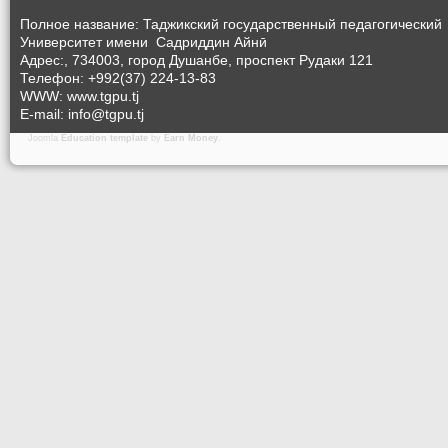
Полное название: Таджикский государственный педагогический
Университет
имени Садриддин Айнӣ
Адрес:, 734003, город Душанбе, проспект Рудаки 121
Телефон: +992(37) 224-13-83
WWW: www.tgpu.tj
E-mail: info@tgpu.tj
Joomla
Education template
by
Earn Money
.