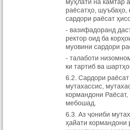
муҳлати на камтар а
раёсатҳо, шуъбаҳо,
сардори раёсат ҳисо
- вазифадоранд дас
ректор оид ба корҳо
муовини сардори ра
- талаботи низомно
ки тартиб ва шартҳ
6.2. Сардори раёса
мутахассис, мутаха
кормандони Раёсат,
мебошад.
6.3. Аз ҷониби мута
ҳайати кормандони 