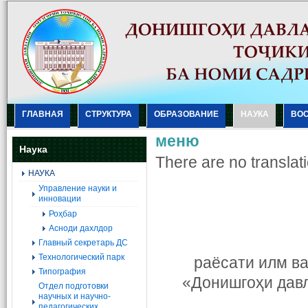
ГЛАВНАЯ
СТРУКТУРА
ОБРАЗОВАНИЕ
НАУКА
ВО
меню
Наука
There are no translati
НАУКА
Управление науки и
инновации
Роҳбар
Асноди дахлдор
Главный секретарь ДС
Технологический парк
раёсати илм в
Типография
«Донишгоҳи давл
Отдел подготовки
научных и научно-
педагогических