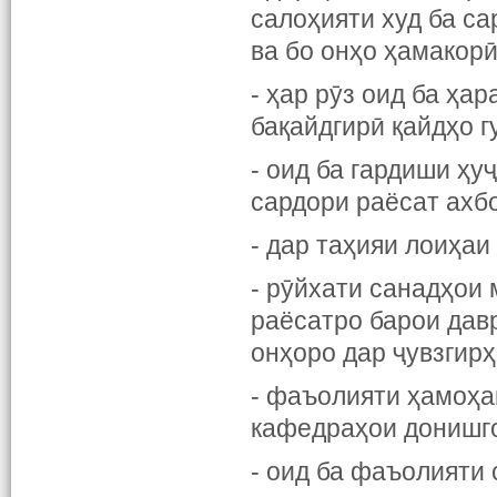
салоҳияти худ ба са
ва бо онҳо ҳамакорӣ
- ҳар рӯз оид ба ҳа
бақайдгирӣ қайдҳо г
- оид ба гардиши ҳу
сардори раёсат ахб
- дар таҳияи лоиҳа
- рӯйхати санадҳои
раёсатро барои дав
онҳоро дар ҷувзгирҳ
- фаъолияти ҳамоҳа
кафедраҳои донишго
- оид ба фаъолияти 