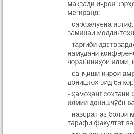
мақсади иҷрои корҳ
мегиранд;
- сарфаҷӯёна истиф
заминаи моддӣ-техн
- тарғиби дастовар
намудани конференс
чорабиниҳои илмӣ, 
- санҷиши иҷрои ам
донишгоҳ оид ба кор
- ҳамоҳанг сохтани
илмии донишҷӯён в
- назорат аз болои
тарафи факултет ва