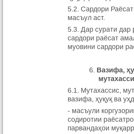
5.2. Сардори Раёса
масъул аст.
5.3. Дар сурати дар
сардори раёсат ама
муовини сардори ра
6.
Вазифа,
ҳ
мутахасси
6.1.
Мутахассис, му
вазифа, ҳуқуқ ва у
- масъули коргузори
содиротии раёсатро
парвандаҳои муқарр