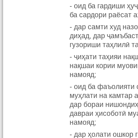
- оид ба гардиши ҳ
ба сардори раёсат 
- дар самти худ наз
диҳад, дар ҷамъбаст
гузориши таҳлилӣ т
- ҷиҳати таҳияи нақ
нақшаи кории муови
намояд;
- оид ба фаъолияти 
муҳлати на камтар 
дар бораи нишондиҳ
давраи ҳисоботӣ му
намояд;
- дар ҳолати ошкор