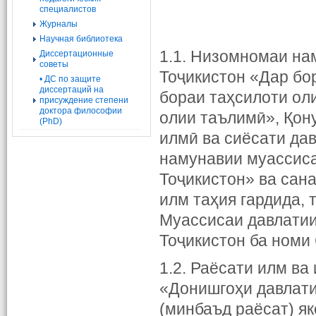
специалистов
Журналы
Научная библиотека
1.1. Низомномаи на
Диссертационные
советы
Тоҷикистон «Дар бо
• ДС по защите
диссертаций на
бораи таҳсилоти оли
присуждение степени
доктора философии
олии таълимӣ», Қон
(PhD)
илмӣ ва сиёсати да
намунавии муассиса
Тоҷикистон» ва сан
илм таҳия гардида,
Муассисаи давлатии
Тоҷикистон ба номи
1.2. Раёсати илм в
«Донишгоҳи давлати
(минбаъд раёсат) як