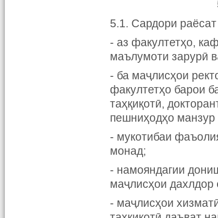
5.1. Сардори раёсат
- аз факултетҳо, ка
маълумоти зарурӣ в
- ба маҷлисҳои рек
факултетҳо барои б
таҳқиқотӣ, докторан
пешниҳодҳо манзур 
- мукотибаи фаъоли
монад;
- намояндагии дони
маҷлисҳои дахлдор 
- маҷлисҳои хизмат
таҳқиқотӣ даъват на