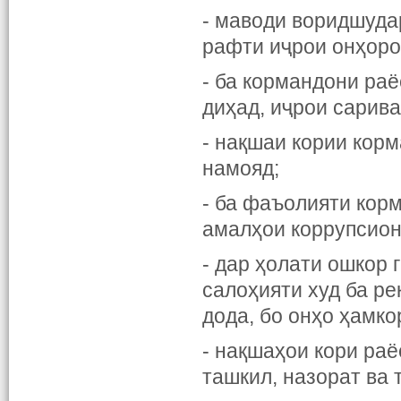
- маводи воридшуда
рафти иҷрои онҳоро
- ба кормандони ра
диҳад, иҷрои сарива
- нақшаи кории корм
намояд;
- ба фаъолияти кор
амалҳои коррупсион
- дар ҳолати ошкор
салоҳияти худ ба ре
дода, бо онҳо ҳамко
- нақшаҳои кори раё
ташкил, назорат ва