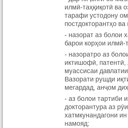
илмӣ-таҳқиқотӣ ва 
тарафи устодону омӯ
постдокторантҳо ва
- назорат аз болои 
барои корҳои илмӣ-т
- назоратро аз боло
иктишофӣ, патентӣ, 
муассисаи давлатии
Вазорати рушди иқт
мегардад, анҷом диҳ
- аз болои тартиби 
докторантура аз рӯи
хатмкунандагони ин
намояд;