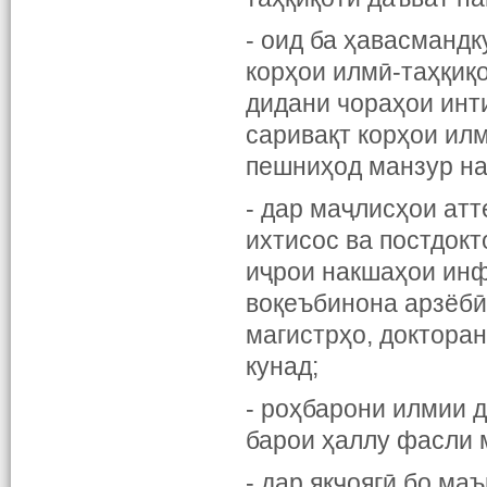
- оид ба ҳавасмандк
корҳои илмӣ-таҳқиқ
дидани чораҳои инти
саривақт корҳои илм
пешниҳод манзур на
- дар маҷлисҳои атт
ихтисос ва постдок
иҷрои накшаҳои инф
воқеъбинона арзёбӣ
магистрҳо, докторан
кунад;
- роҳбарони илмии д
барои ҳаллу фасли 
- дар якҷоягӣ бо м