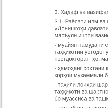
3. Ҳадаф ва вазифа
3.1. Раёсати илм в
«Донишгоҳи давлати
масъули иҷрои вази
- муайян намудани 
таҳқиқотии устодону
постдокторантҳо, м
- ҳамоҳанг сохтани 
корҳои мукаммали б
- таҳияи лоиҳаи ша
таҳқиқотӣ ва шартн
бо муассиса ва таш