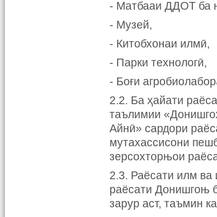
- Матбааи ДДОТ ба 
- Музей,
- Китобхонаи илмӣ,
- Парки технологӣ,
- Боғи агробиолабо
2.2. Ба ҳайати раёс
таълимии «Донишгоҳ
Айнӣ» сардори раёса
мутахассисони пешб
зерсохторњои раёс
2.3. Раёсати илм ва
раёсати Донишгоњ б
зарур аст, таъмин к