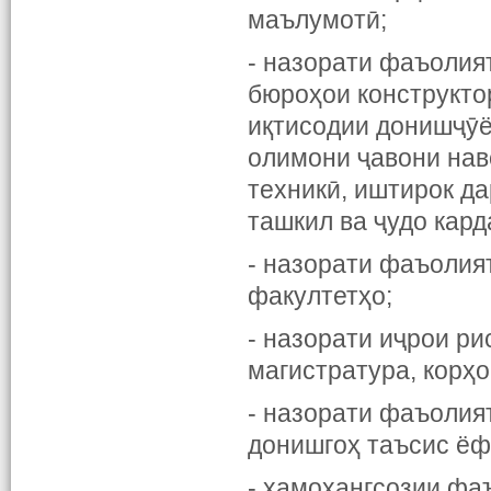
маълумотӣ;
- назорати фаъолия
бюроҳои конструктор
иқтисодии донишҷӯё
олимони ҷавони нав
техникӣ, иштирок да
ташкил ва ҷудо кард
- назорати фаъолия
факултетҳо;
- назорати иҷрои ри
магистратура, корҳо
- назорати фаъолия
донишгоҳ таъсис ёф
- ҳамоҳангсозии фа