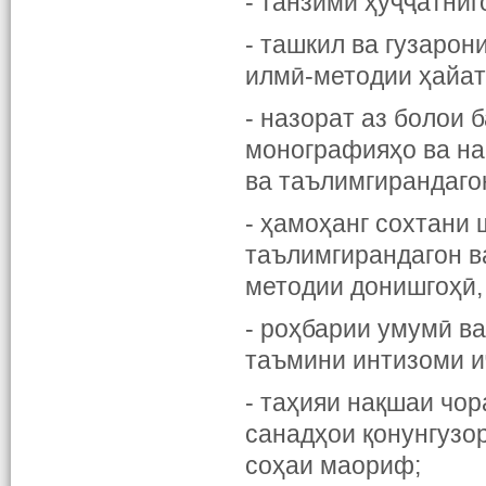
- танзими ҳуҷҷатниг
- ташкил ва гузаро
илмӣ-методии ҳайат
- назорат аз болои 
монографияҳо ва на
ва таълимгирандаго
- ҳамоҳанг сохтани 
таълимгирандагон в
методии донишгоҳӣ,
- роҳбарии умумӣ в
таъмини интизоми и
- таҳияи нақшаи чо
санадҳои қонунгузор
соҳаи маориф;