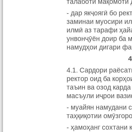
талаботи мақомоти 
- дар якҷоягӣ бо ре
заминаи муосири ил
илмӣ аз тарафи ҳай
унвонҷӯён доир ба 
намудҳои дигари фа
4
4.1. Сардори раёса
ректор оид ба корҳ
таъин ва озод кард
масъули иҷрои вази
- муайян намудани 
таҳқиқотии омӯзгор
- ҳамоҳанг сохтани 