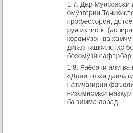
1.7. Дар Муассисаи
омӯзгории Тоҷикисто
профессорон, дотсен
рӯи ихтисос (аспира
коромӯзон ва ҳамчун
дигар ташкилотҳо б
бозомӯзӣ сафарбар 
1.8. Раёсати илм в
«Донишгоҳи давлати
натиҷагирии фаъолия
низомномаи мазкур 
ба зимма дорад.