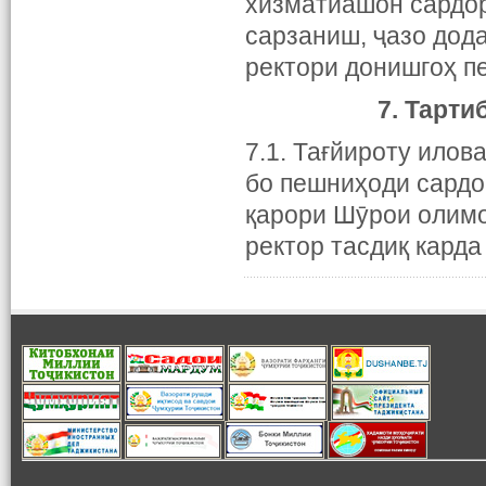
хизматиашон сардор
сарзаниш, ҷазо дод
ректори донишгоҳ п
7. Тарти
7.1. Тағйироту илов
бо пешниҳоди сардор
қарори Шӯрои олимо
ректор тасдиқ кард