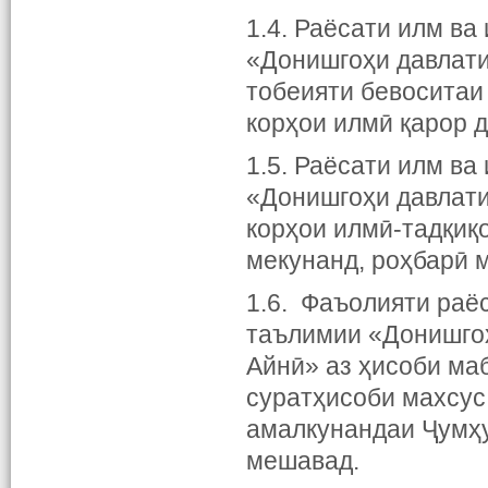
1.4. Раёсати илм в
«Донишгоҳи давлати
тобеияти бевоситаи
корҳои илмӣ қарор д
1.5. Раёсати илм в
«Донишгоҳи давлати
корҳои илмӣ-тадқиқ
мекунанд, роҳбарӣ 
1.6. Фаъолияти раё
таълимии «Донишгоҳ
Айнӣ» аз ҳисоби ма
суратҳисоби махсус 
амалкунандаи Ҷумҳу
мешавад.