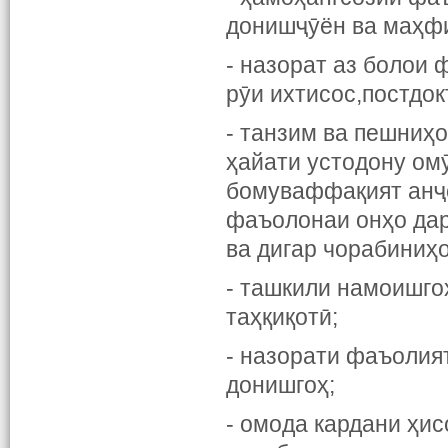
донишҷӯён ва маҳф
- назорат аз болои 
рӯи ихтисос,постдок
- танзим ва пешниҳ
ҳайати устодону ом
бомуваффақият анҷо
фаъолонаи онҳо дар
ва дигар чорабиниҳ
- ташкили намоишго
таҳқиқотӣ;
- назорати фаъолия
донишгоҳ;
- омода кардани ҳи