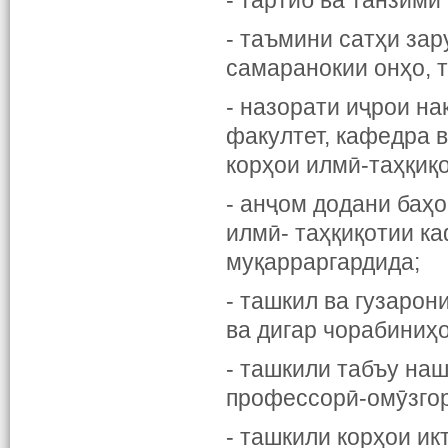
- тартиб ва танзими
- таъмини сатҳи зар
самаранокии онҳо, т
- назорати иҷрои н
факултет, кафедра 
корҳои илмӣ-таҳқиқо
- анҷом додани баҳ
илмӣ- таҳқиқотии к
муқарраргардида;
- ташкил ва гузаро
ва дигар чорабиниҳ
- ташкили табъу на
профессорӣ-омӯзгор
- ташкили корҳои ик