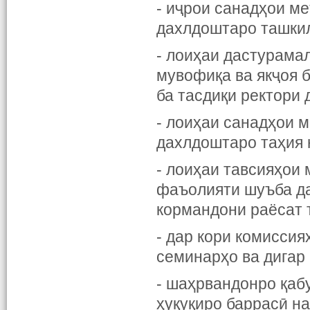
- иҷрои санадҳои м
дахлдоштаро ташкил
- лоиҳаи дастурама
мувофиқа ва якҷоя 
ба тасдиқи ректори
- лоиҳаи санадҳои 
дахлдоштаро таҳия 
- лоиҳаи тавсияҳои 
фаъолияти шуъба да
кормандони раёсат 
- дар кори комиссия
семинарҳо ва дигар
- шаҳрвандонро қаб
ҳуқуқиро баррасӣ н