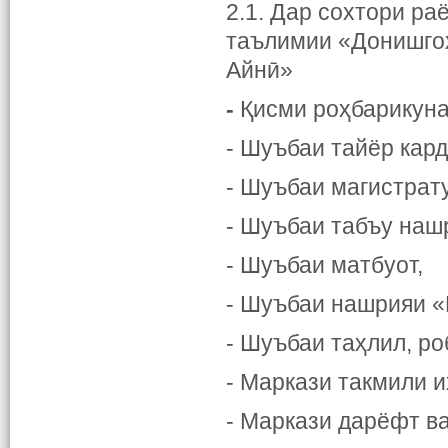
2.1. Дар сохтори р
таълимии «Донишгоҳ
Айнӣ»
-
Қисми роҳбарикуна
- Шуъбаи тайёр кард
- Шуъбаи магистрат
- Шуъбаи табъу наш
- Шуъбаи матбуот,
- Шуъбаи нашрияи «
- Шуъбаи таҳлил, ро
- Маркази такмили и
- Маркази дарёфт в