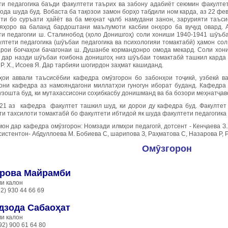
ти педагогика баъди факултети таърих ва забону адабиёт сеюмин факултет
ода шуда буд. Вобаста ба тақозои замон борҳо табдили ном карда, аз 22 фе
ёти бо суръати ҳайёт ва ба меҳнат ҷалб намудани занон, зарурияти таъс
яҳоро ва баланд бардоштани маълумоти касбии онҳоро ба вуҷуд овард. А
ти педагогии ш. Сталинобод (ҳоло Донишгоҳ) соли хониши 1940-1941 шӯъба
ултети педагогика (шӯъбаи педагогика ва психологияи томактабӣ) ҳамон со
арои боғчаҳои бачагонаи ш. Душанбе кормандонро омода мекард. Соли хон
 дар назди шӯъбаи ғоибона донишгоҳ низ шӯъбаи томактабӣ ташкил карда шу
Р. Х., Исоев Я. Дар тарбияи шогирдон заҳмат кашиданд.
ҳои аввали таъсисёбии кафедра омӯзгорон бо забонҳои тоҷикӣ, узбекӣ в
они кафедра аз намояндагони миллатҳои гуногун иборат буданд. Кафедра 
узошта буд, ки мутахассисони соҳибкасбу донишманд ва ба бозори меҳнатҷав
21 аз кафедра факултет ташкил шуд, ки дорои ду кафедра буд. Факултет 
и тахсилоти томактабӣ бо факултети ибтидоӣ як шуда факултети педагогика 
он дар кафедра омӯзгорон: Номзади илмҳои педагогӣ, дотсент - Кенҷаева З
ссистентон- Абдуллоева М. Бобиева С, шарипова З, Раҳматова С, Назарова Р
Омӯзгорон
рова Майрамби
и калон
92) 930 44 66 69
дзода Сабаоҳат
и калон
92) 900 61 64 80