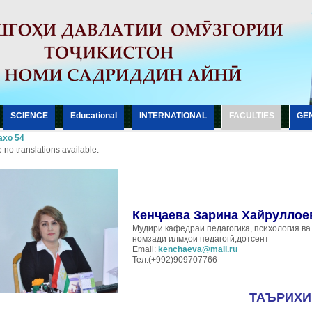
SCIENCE
Еducational
INTERNATIONAL
FACULTIES
GE
хо 54
 no translations available.
Кенҷаева Зарина Хайруллое
Мудири кафедраи педагогика, психология ва
номзади илмҳои педагогӣ,дотсент
Email:
kenchaeva@mail.ru
Тел:(+992)909707766
ТАЪРИХИ