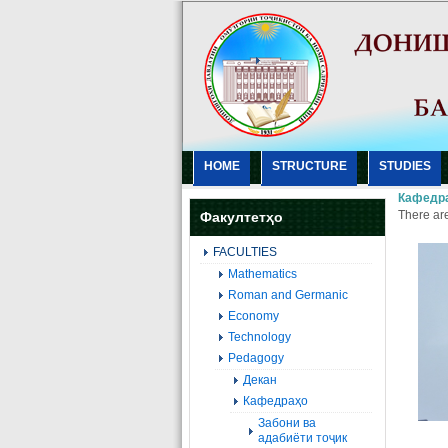
HOME
STRUCTURE
STUDIES
Кафедра
There are
Факултетҳо
FACULTIES
Mathematics
Roman and Germanic
Economy
Technology
Pedagogy
Декан
Кафедраҳо
Забони ва
адабиёти тоҷик