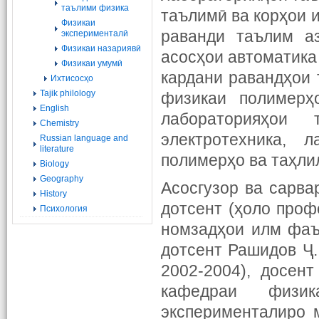
таълими физика
таълимӣ ва корҳои и
Физикаи
раванди таълим аз
эксперименталӣ
Физикаи назариявӣ
асосҳои автоматика
Физикаи умумӣ
кардани равандҳои 
Ихтисосҳо
Tajik philology
физикаи полимерҳ
English
лабораторияҳои 
Chemistry
электротехника, 
Russian language and
literature
полимерҳо ва таҳли
Biology
Geography
Асосгузор ва сарв
History
дотсент (ҳоло проф
Психология
номзадҳои илм фаъ
дотсент Рашидов Ҷ.
2002-2004), досен
кафедраи физи
эксперименталиро 