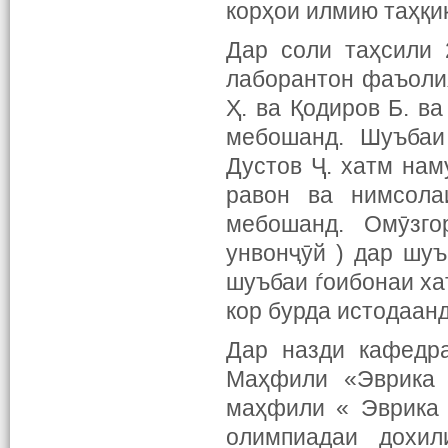
корҳои илмию таҳқи
Дар соли таҳсили 
лаборантон фаъоли
Ҳ. ва Қодиров Б. в
мебошанд. Шуъбаи
Дустов Ҷ. хатм нам
равон ва нимсола
мебошанд. Омӯзго
унвонҷӯй ) дар шу
шуъбаи ѓоибонаи ха
кор бурда истодаанд
Дар назди кафедр
Маҳфили «Эврика 
маҳфили « Эврика 
олимпиадаи дохил