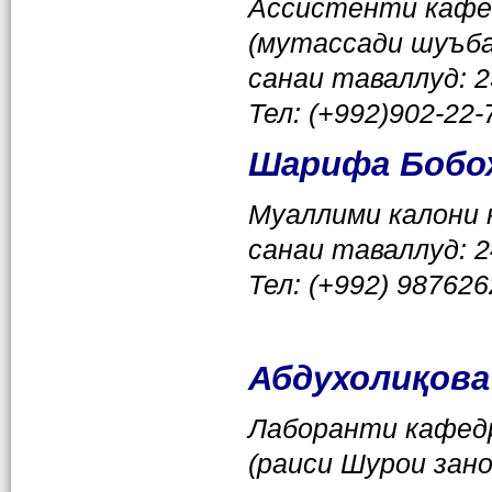
Ассистенти
кафе
(мутассади шуъб
санаи таваллуд
: 
Тел: (+992)
902-22-
Шарифа Бобо
Муаллими калони
санаи таваллуд
:
2
Тел: (+992) 98762
Абдухоли
қ
ова
Лаборанти кафе
(раиси Шурои зан