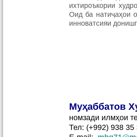
ихтироъкории худр
Оид ба натиҷаҳои 
инноватсияи донишг
Муҳаббатов Х
номзади илмҳои те
Тел: (+992) 938 35