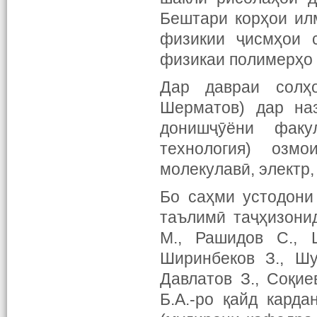
Бештари корҳои ил
физикии ҷисмҳои с
физикаи полимерҳо 
Дар давраи солҳ
Шерматов) дар на
донишҷӯёни факул
технология) озм
молекулавӣ, электр,
Бо саҳми устодони
таълимӣ таҷҳизони
М., Рашидов С., Ш
Ширинбеков З., Шу
Давлатов З., Соқие
Б.А.-ро қайд кард