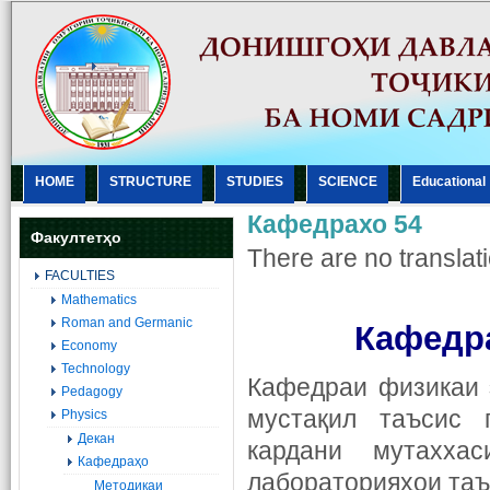
HOME
STRUCTURE
STUDIES
SCIENCE
Еducational
Кафедрахо 54
Факултетҳо
There are no translati
FACULTIES
Mathematics
Roman and Germanic
Кафедр
Economy
Technology
Кафедраи физикаи 
Pedagogy
мустақил таъсис 
Physics
Декан
кардани мутахха
Кафедраҳо
лабораторияҳои та
Методикаи