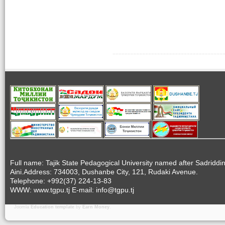
Full name: Tajik State Pedagogical University named after Sadriddi
Aini.Address: 734003, Dushanbe City, 121, Rudaki Avenue.
Telephone: +992(37) 224-13-83
WWW: www.tgpu.tj E-mail: info@tgpu.tj
Joomla
Education template
by
Earn Money
.