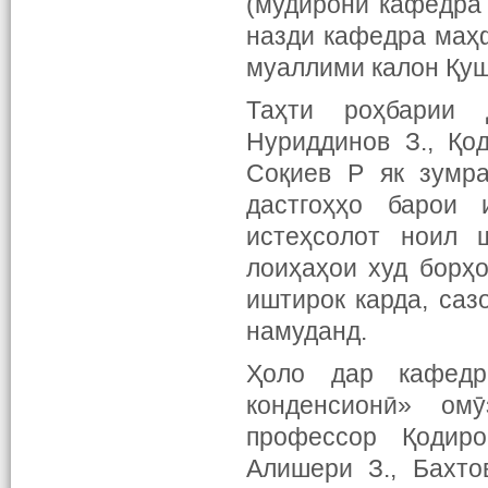
(мудирони кафедра 
назди кафедра маҳф
муаллими калон Қуш
Таҳти роҳбарии 
Нуриддинов З., Қо
Соқиев Р як зумра
дастгоҳҳо барои 
истеҳсолот ноил 
лоиҳаҳои худ борҳ
иштирок карда, саз
намуданд.
Ҳоло дар кафедр
конденсионӣ» ом
профессор Қодиро
Алишери З., Бахто