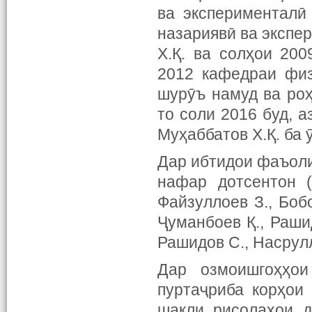
ва эксперименталӣ
назариявӣ ва экспе
Х.Қ. ва солҳои 200
2012 кафедраи физ
шурӯъ намуд ва роҳ
то соли 2016 буд, 
Муҳаббатов Х.Қ. ба 
Дар ибтидои фаъоли
нафар дотсентон (
Файзуллоев З., Боб
Ҷуманбоев Қ., Раши
Рашидов С., Насрул
Дар озмоишгоҳҳои
пуртаҷриба корҳои
шакли рисолаҳои д