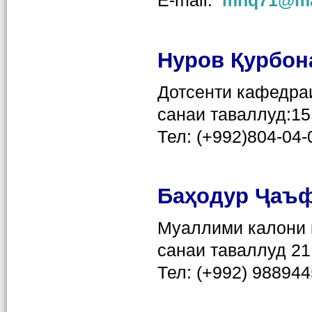
E-mail:
mhq71@mai
Нуров Қурбон
Дотсенти кафедра
санаи таваллуд:15
Тел: (+992)804-04-
Ба
ҳ
одур
Ҷ
аъ
Муаллими калони 
санаи таваллуд 21
Тел: (+992) 98894