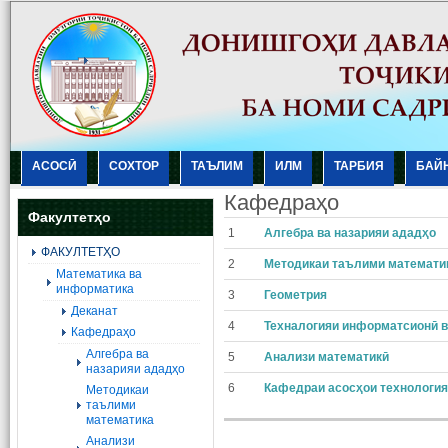
АСОСӢ
СОХТОР
ТАЪЛИМ
ИЛМ
ТАРБИЯ
БАЙ
Кафедраҳо
Факултетҳо
1
Алгебра ва назарияи ададҳo
ФАКУЛТЕТҲО
2
Методикаи таълими математи
Mатематика ва
информатика
3
Геометрия
Деканат
4
Техналогияи информатсионӣ в
Кафедраҳо
Алгебра ва
5
Анализи математикӣ
назарияи ададҳо
6
Кафедраи асосҳои технологи
Методикаи
таълими
математика
Анализи