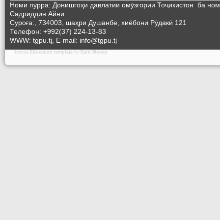
Номи пурра: Донишгоҳи давлатии омӯзгории Тоҷикистон ба но
Садриддин Айнӣ
Суроға:, 734003, шаҳри Душанбе, хиёбони Рӯдакӣ 121
Телефон: +992(37) 224-13-83
WWW: tgpu.tj, E-mail: info@tgpu.tj
Joomla
Education template
by
Earn Money
.