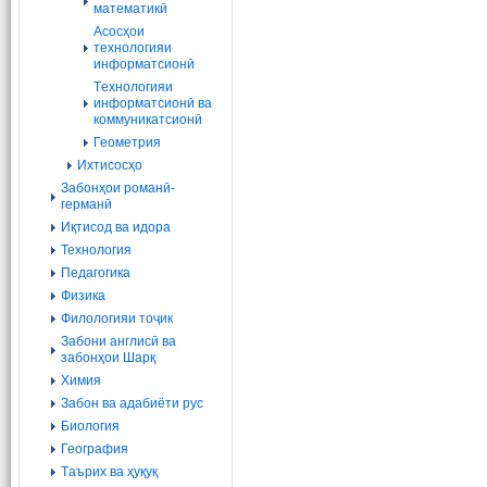
математикӣ
Асосҳои
технологияи
информатсионӣ
Tехнологияи
информатсионӣ ва
коммуникатсионӣ
Геометрия
Ихтисосҳо
Забонҳои романӣ-
германӣ
Иқтисод ва идора
Технология
Педагогика
Физика
Филологияи тоҷик
Забони англисӣ ва
забонҳои Шарқ
Химия
Забон ва адабиёти рус
Биология
География
Tаърих ва ҳуқуқ