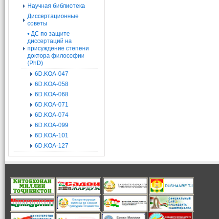
Научная библиотека
Диссертационные
советы
• ДС по защите
диссертаций на
присуждение степени
доктора философии
(PhD)
6D.KOA-047
6D.KOA-058
6D.KOA-068
6D.KOA-071
6D.KOA-074
6D.KOA-099
6D.KOA-101
6D.KOA-127