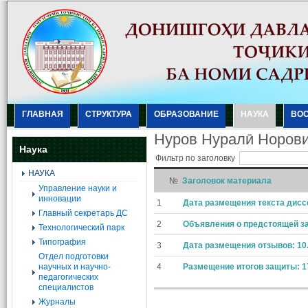
ГЛАВНАЯ
СТРУКТУРА
ОБРАЗОВАНИЕ
НАУКА
ВО
Нуров Нуралӣ Норов
Наука
Фильтр по заголовку
НАУКА
№
Заголовок материала
Управление науки и
инновации
1
Дата размещения текста диссе
Главный секретарь ДС
2
Объявления о предстоящей за
Технологический парк
Типография
3
Дата размещения отзывов: 10.0
Отдел подготовки
научных и научно-
4
Размещение итогов защиты: 17
педагогических
специалистов
Журналы