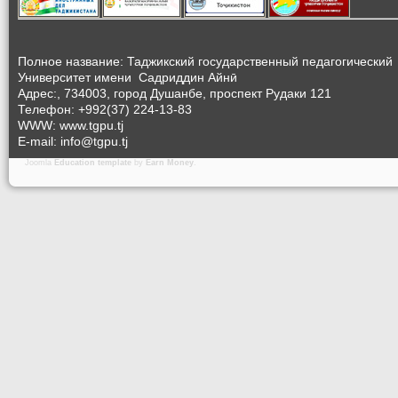
Полное название: Таджикский государственный педагогический
Университет
имени Садриддин Айнӣ
Адрес:, 734003, город Душанбе, проспект Рудаки 121
Телефон: +992(37) 224-13-83
WWW: www.tgpu.tj
E-mail: info@tgpu.tj
Joomla
Education template
by
Earn Money
.