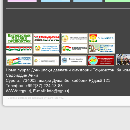
Номи пурра: Донишгоҳи давлатии омӯзгории Тоҷикистон ба но
Садриддин Айнӣ
Суроға:, 734003, шаҳри Душанбе, хиёбони Рӯдакӣ 121
Телефон: +992(37) 224-13-83
WWW: tgpu.tj, E-mail: info@tgpu.tj
Joomla
Education template
by
Earn Money
.