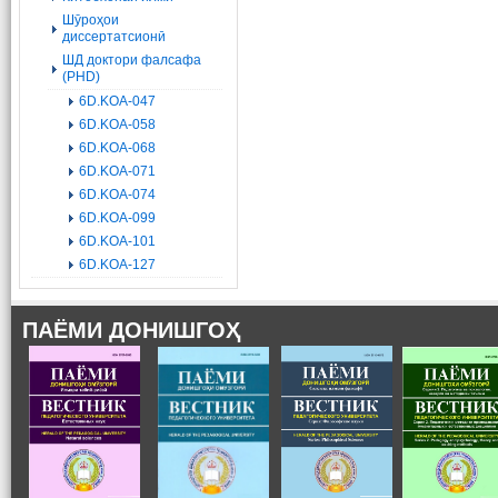
Шӯроҳои
диссертатсионӣ
ШД доктори фалсафа
(PHD)
6D.KOA-047
6D.KOA-058
6D.KOA-068
6D.KOA-071
6D.KOA-074
6D.KOA-099
6D.KOA-101
6D.KOA-127
ПАЁМИ ДОНИШГОҲ