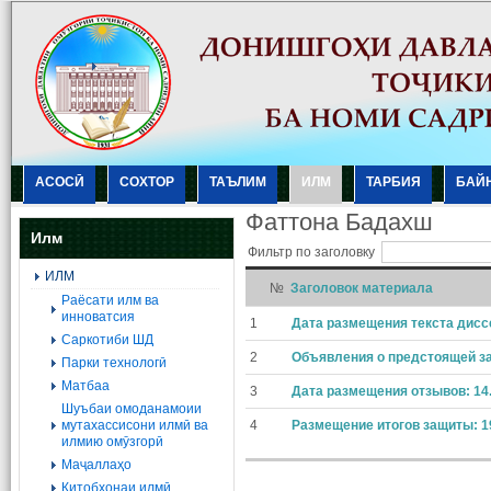
АСОСӢ
СОХТОР
ТАЪЛИМ
ИЛМ
ТАРБИЯ
БАЙ
Фаттона Бадахш
Илм
Фильтр по заголовку
ИЛМ
№
Заголовок материала
Раёсати илм ва
инноватсия
1
Дата размещения текста диссе
Саркотиби ШД
2
Объявления о предстоящей за
Парки технологӣ
Матбаа
3
Дата размещения отзывов: 14. 
Шуъбаи омоданамоии
мутахассисони илмӣ ва
4
Размещение итогов защиты: 19
илмию омӯзгорӣ
Маҷаллаҳо
Китобхонаи илмӣ