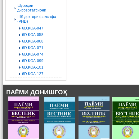
Шӯроҳои
диссертатсионӣ
ШД доктори фалсафа
(PHD)
6D.KOA-047
6D.KOA-058
6D.KOA-068
6D.KOA-071
6D.KOA-074
6D.KOA-099
6D.KOA-101
6D.KOA-127
ПАЁМИ ДОНИШГОҲ