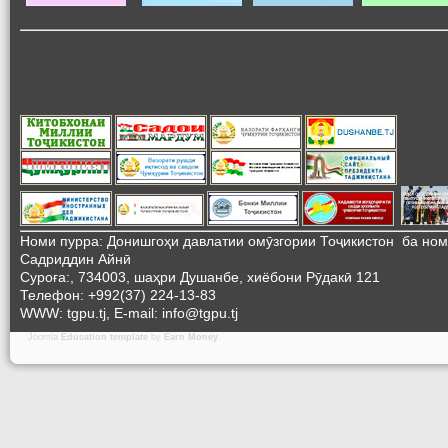
Номи пурра: Донишгоҳи давлатии омӯзгории Тоҷикистон ба но
Садриддин Айнӣ
Суроға:, 734003, шаҳри Душанбе, хиёбони Рӯдакӣ 121
Телефон: +992(37) 224-13-83
WWW: tgpu.tj, E-mail: info@tgpu.tj
Joomla
Education template
by
Earn Money
.