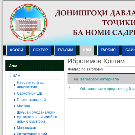
АСОСӢ
СОХТОР
ТАЪЛИМ
ИЛМ
ТАРБИЯ
БАЙ
Иброгимов Ҳошим
Илм
Фильтр по заголовку
ИЛМ
№
Заголовок материала
Раёсати илм ва
инноватсия
1
Объявления о предстоящей за
Саркотиби ШД
Парки технологӣ
Матбаа
Шуъбаи омоданамоии
мутахассисони илмӣ ва
илмию омӯзгорӣ
Маҷаллаҳо
Китобхонаи илмӣ