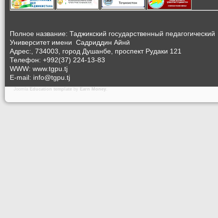
Полное название: Таджикский государственный педагогический
Университет
имени Садриддин Айнӣ
Адрес:, 734003, город Душанбе, проспект Рудаки 121
Телефон: +992(37) 224-13-83
WWW: www.tgpu.tj
E-mail: info@tgpu.tj
Joomla
Education template
by
Earn Money
.