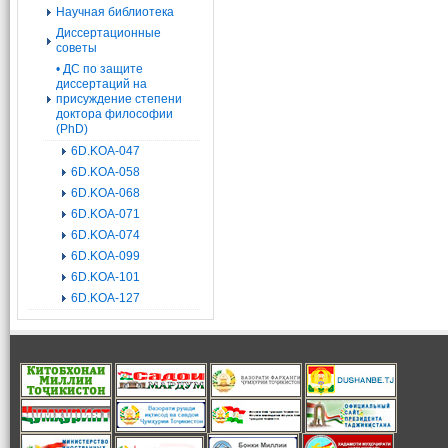
Научная библиотека
Диссертационные
советы
• ДС по защите
диссертаций на
присуждение степени
доктора философии
(PhD)
6D.KOA-047
6D.KOA-058
6D.KOA-068
6D.KOA-071
6D.KOA-074
6D.KOA-099
6D.KOA-101
6D.KOA-127