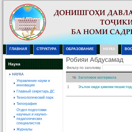
ГЛАВНАЯ
СТРУКТУРА
ОБРАЗОВАНИЕ
НАУКА
ВО
Робияи Абдусамад
Наука
Фильтр по заголовку
НАУКА
№
Заголовок материала
Управление науки и
инновации
1
Эълон оиди ҳимояи пешистода
Главный секретарь ДС
Технологический парк
Типография
Отдел подготовки
научных и научно-
педагогических
специалистов
Журналы