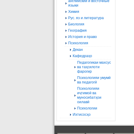
английский и восточные
языки
Химия
Рус. яз и литература
Биология
География
История и право
Психология
Декан
Кафедраҳо
Педагогикаи махсус
ва таҳсилоти
фарогир
Психологияи умумӣ
ва педагогӣ
Психологияи
иҷтимоӣ ва
муносибатҳои
оилавӣ
Психологии
Ихтисосҳо