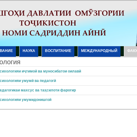
ВАНИЕ
НАУКА
ВОСПИТАНИЕ
МЕЖДУНАРОДНЫЙ
ФАК
ология
сихологияи иҷтимоӣ ва муносибатои оилавӣ
сихологияи умумӣ ва педагогӣ
едагогикаи махсус ва таҳсилоти фарогир
сихологияи умумидонишгоӣ