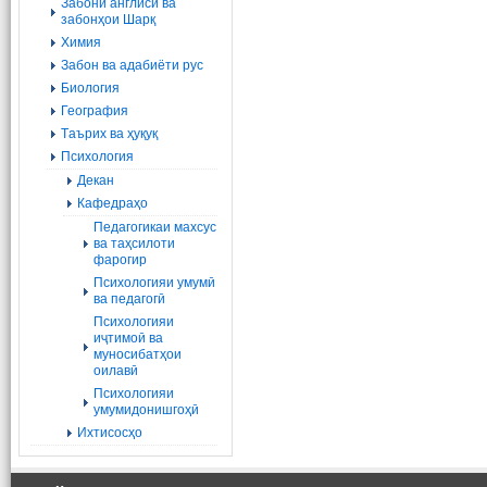
Забони англисӣ ва
забонҳои Шарқ
Химия
Забон ва адабиёти рус
Биология
География
Tаърих ва ҳуқуқ
Психология
Декан
Кафедраҳо
Педагогикаи махсус
ва таҳсилоти
фарогир
Психологияи умумӣ
ва педагогӣ
Психологияи
иҷтимоӣ ва
муносибатҳои
оилавӣ
Психологияи
умумидонишгоҳӣ
Ихтисосҳо