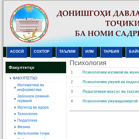
АСОСӢ
СОХТОР
ТАЪЛИМ
ИЛМ
ТАРБИЯ
БАЙ
Психология
Факултетҳо
1
Психологияи иҷтимоӣ ва муно
ФАКУЛТЕТҲО
2
Психологияи умумӣ ва педаго
Mатематика ва
информатика
3
Педагогикаи махсус ва таҳси
Забонҳои романӣ-
германӣ
4
Психологияи умумидонишгоӣ
Иқтисод ва идора
Технология
Педагогика
Физика
Филологияи тоҷик