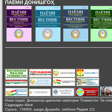
ПАЁМИ ДОНИШГОҲ
Номи пурра: Донишгоҳи давлатии омӯзгории Тоҷикистон ба но
Садриддин Айнӣ
Суроға:, 734003, шаҳри Душанбе, хиёбони Рӯдакӣ 121