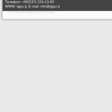
Телефон: +992(37) 224-13-83
WWW: tgpu.tj, E-mail: info@tgpu.tj
Joomla
Education template
by
Earn Money
.