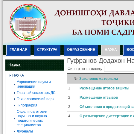
ГЛАВНАЯ
СТРУКТУРА
ОБРАЗОВАНИЕ
НАУКА
ВО
Гуфранов Додахон Н
Наука
Фильтр по заголовку
НАУКА
№
Заголовок материала
Управление науки и
инновации
1
Размещение итогов защиты
Главный секретарь ДС
2
Размещение отзывов
Технологический парк
Типография
3
Объявления о предстоящей за
Отдел подготовки
научных и научно-
4
О размещении диссертации и 
педагогических
специалистов
Журналы