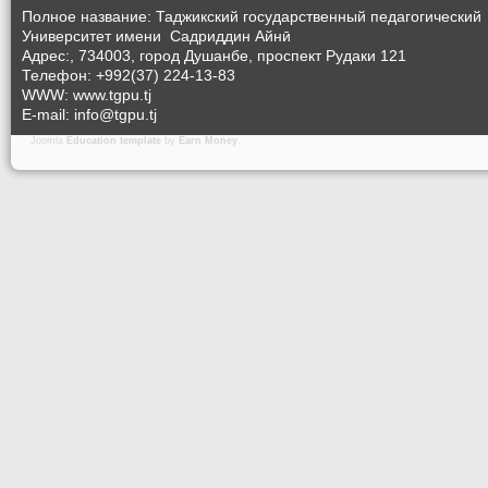
Полное название: Таджикский государственный педагогический
Университет
имени Садриддин Айнӣ
Адрес:, 734003, город Душанбе, проспект Рудаки 121
Телефон: +992(37) 224-13-83
WWW: www.tgpu.tj
E-mail: info@tgpu.tj
Joomla
Education template
by
Earn Money
.