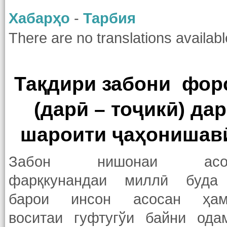
Хабарҳо
-
Тарбия
There are no translations availabl
Тақдири забони фор
(дарӣ – тоҷикӣ) дар
шароити ҷаҳонишав
Забон нишонаи асо
фарқкунандаи миллӣ буда
барои инсон асосан ҳам
воситаи гуфтугўи байни ода