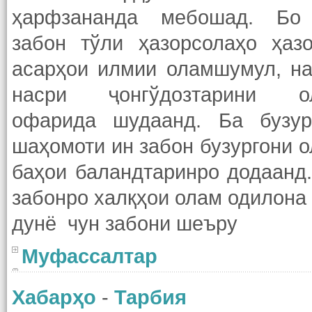
ҳарфзананда мебошад. Бо
забон тўли ҳазорсолаҳо ҳаз
асарҳои илмии оламшумул, н
насри ҷонгўдозтарини о
офарида шудаанд. Ба бузур
шаҳомоти ин забон бузургони 
баҳои баландтаринро додаанд
забонро халқҳои олам одилона
дунё чун забони шеъру
Муфассалтар
Хабарҳо
-
Тарбия