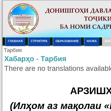
ГЛАВНАЯ
СТРУКТУРА
ОБРАЗОВАНИЕ
НАУКА
ВО
Тарбия
Хабарҳо
-
Тарбия
There are no translations availabl
АРЗИШҲ
(Илҳом аз мақолаи