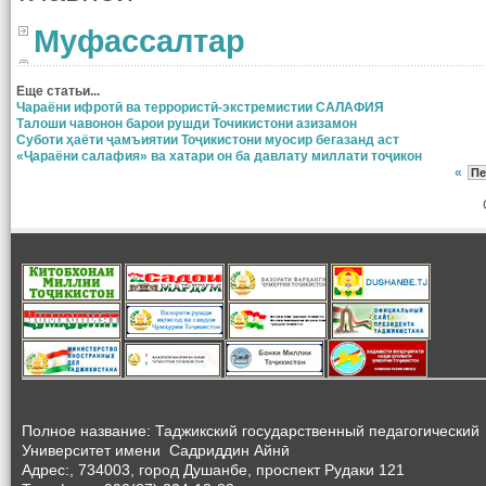
Муфассалтар
Еще статьи...
Чараёни ифротӣ ва террористӣ-экстремистии САЛАФИЯ
Талоши чавонон барои рушди Точикистони азизамон
Суботи ҳаёти ҷамъиятии Тоҷикистони муосир бегазанд аст
«Ҷараёни салафия» ва хатари он ба давлату миллати тоҷикон
«
Пе
Полное название: Таджикский государственный педагогический
Университет
имени Садриддин Айнӣ
Адрес:, 734003, город Душанбе, проспект Рудаки 121