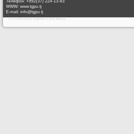
Телефон: +992(37) 224-13-83
WWW: www.tgpu.tj
E-mail: info@tgpu.tj
Joomla
Education template
by
Earn Money
.