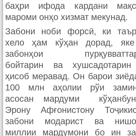
баҳри ифода кардани мақс
мароми онҳо хизмат мекунад.
Забони ноби форсӣ, ки таър
хело ҳам кўҳан дорад, яке
забонҳои пурқувваттар
бойтарин ва хушсадотарин
ҳисоб меравад. Он барои зиёд
100 млн аҳолии рўи зами
асосан мардуми кўҳанбун
Эрону Афғонистону Тоҷикис
забони модарист ва нишо
миллии мардумони бо ин за