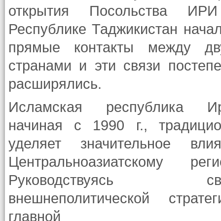
открытия Посольства ИР
Республике Таджикистан нача
прямые контакты между дв
странами и эти связи постеп
расширялись.
Исламская республика Ир
начиная с 1990 г., традици
уделяет значительное влия
Центральноазиатскому регио
Руководствуясь св
внешнеполитической стратег
главной