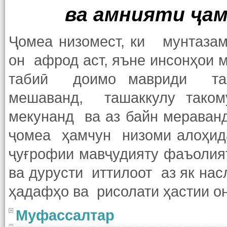
ва амнияти ҷа
Ҷомеа низомест, ки мунтазам
он афрод аст, яъне инсонҳои м
табиӣ доимо мавриди таҷд
мешаванд, ташаккулу таком
мекунанд ва аз байн мерава
ҷомеа ҳамчун низоми алоҳида
ҷуғрофии мавҷудияту фаъоли
ва дурусти иттилоот аз як нас
ҳадафҳо ва рисолати ҳастии он
Муфассалтар