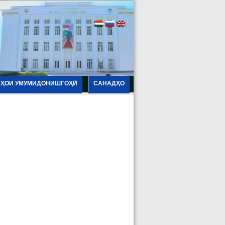
АҲОИ УМУМИДОНИШГОҲӢ
САНАДҲО