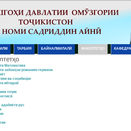
ИЛМ
ТАРБИЯ
БАЙНАЛМИЛАЛӢ
ФАКУЛТЕТҲО
КАФЕДР
лтетҳо
ти Математика
ти забонҳои романию-германи
иёт
гияи ва соҳибкори
ти ибтидоӣ
ияи тоҷик
англисӣ
 адабиёти рус
я
ия
гия