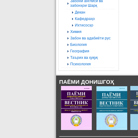
Забони англисӣ ва
забонҳои Шарқ
Декан
Кафедраҳо
Ихтисосҳо
Химия
Забон ва адабиёти рус
Биология
География
Tаърих ва ҳуқуқ
Психология
ПАЁМИ ДОНИШГОҲ