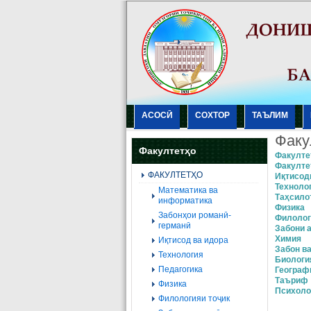
АСОСӢ
СОХТОР
ТАЪЛИМ
Факу
Факултетҳо
Факулте
Факулте
ФАКУЛТЕТҲО
Иқтисод
Техноло
Mатематика ва
Таҳсило
информатика
Физика
Забонҳои романӣ-
Филолог
германӣ
Забони 
Химия
Иқтисод ва идора
Забон ва
Технология
Биологи
Педагогика
Географ
Таъриф
Физика
Психоло
Филологияи тоҷик