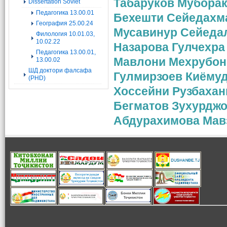
Табаруков Мубора
Dissertation Soviet
Педагогика 13.00.01
Бехешти Сейедахм
География 25.00.24
Мусавинур Сейеда
Филология 10.01.03,
10.02.22
Назарова Гулчехр
Педагогика 13.00.01,
Мавлони Мехрубон
13.00.02
ШД доктори фалсафа
Гулмирзоев Киёму
(PHD)
Хоссейни Рузбаха
Бегматов Зухурджо
Абдурахимова Мав