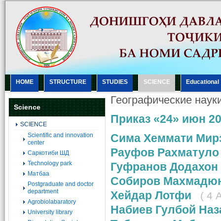
HOME
STRUCTURE
STUDIES
SCIENCE
Еducational
Географические науки
Science
Приказ «24» июн 20
SCIENCE
Scientific and innovation
Сима Хеммати Мир
center
Рауфов Рахматуло
Саркотиби ШД
Technology park
Гуфранов Додахон
Матбаа
Собиров Махмадю
Postgraduate and doctor
department
Хейдар Лотфи
( 4 A
Agrobiolabaratory
Набиев Гулбой Наз
University library