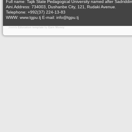
Full name: Tajik State Pedagogical University named after Sadriddi
Aini.Address: 734003, Dushanbe City, 121, Rudaki Avenue.
Telephone: +992(37) 224-13-83
WWW: www.tgpu.tj E-mail: info@tgpu.tj
Joomla
Education template
by
Earn Money
.