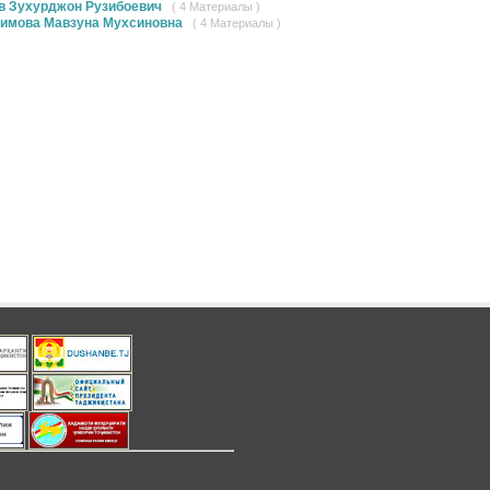
в Зухурджон Рузибоевич
( 4 Материалы )
имова Мавзуна Мухсиновна
( 4 Материалы )