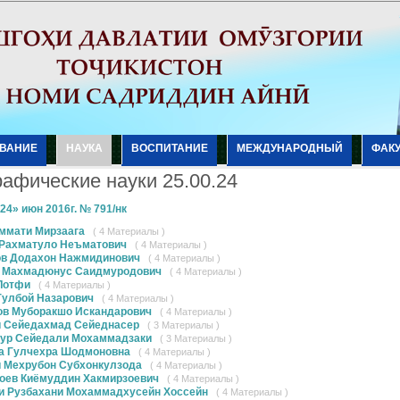
ВАНИЕ
НАУКА
ВОСПИТАНИЕ
МЕЖДУНАРОДНЫЙ
ФАК
рафические науки 25.00.24
24» июн 2016г. № 791/нк
ммати Мирзаага
( 4 Материалы )
Рахматуло Неъматович
( 4 Материалы )
в Додахон Нажмидинович
( 4 Материалы )
 Махмадюнус Саидмуродович
( 4 Материалы )
Лотфи
( 4 Материалы )
Гулбой Назарович
( 4 Материалы )
ов Муборакшо Искандарович
( 4 Материалы )
 Сейедахмад Сейеднасер
( 3 Материалы )
ур Сейедали Мохаммадзаки
( 3 Материалы )
а Гулчехра Шодмоновна
( 4 Материалы )
 Мехрубон Субхонкулзода
( 4 Материалы )
оев Киёмуддин Хакмирзоевич
( 4 Материалы )
и Рузбахани Мохаммадхусейн Хоссейн
( 4 Материалы )