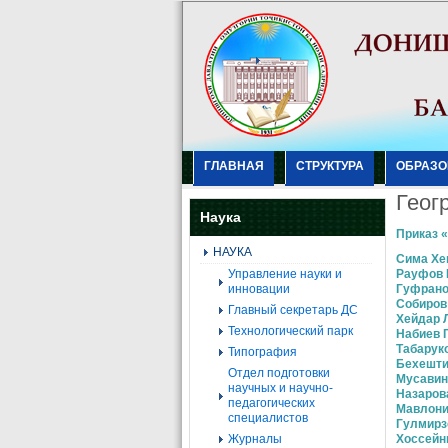
ГЛАВНАЯ
СТРУКТУРА
ОБРАЗО
Геог
Наука
Приказ «
НАУКА
Сима Хе
Управление науки и
Рауфов 
инновации
Гуфрано
Собиров
Главный секретарь ДС
Хейдар 
Технологический парк
Набиев 
Табарук
Типография
Бехешти
Отдел подготовки
Мусавин
научных и научно-
Назаров
педагогических
Мавлони
специалистов
Гулмирз
Журналы
Хоссейн