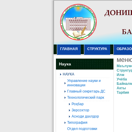
ГЛАВНАЯ
СТРУКТУРА
ОБРАЗО
мен
Наука
Маълум
Структу
НАУКА
Илм
Учёба
Управление науки и
Байнал
инновации
Акты
Главный секретарь ДС
Тарбия
Технологический парк
Роҳбар
Зерсохтор
Асноди дахлдор
Типография
Отдел подготовки