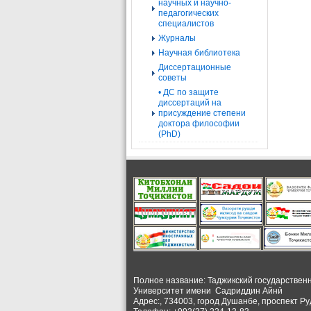
научных и научно-
педагогических
специалистов
Журналы
Научная библиотека
Диссертационные
советы
• ДС по защите
диссертаций на
присуждение степени
доктора философии
(PhD)
Полное название: Таджикский государствен
Университет
имени Садриддин Айнӣ
Адрес:, 734003, город Душанбе, проспект Ру