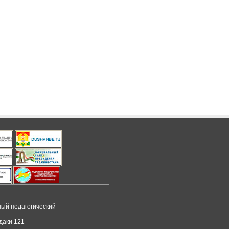
ный педагогический
даки 121