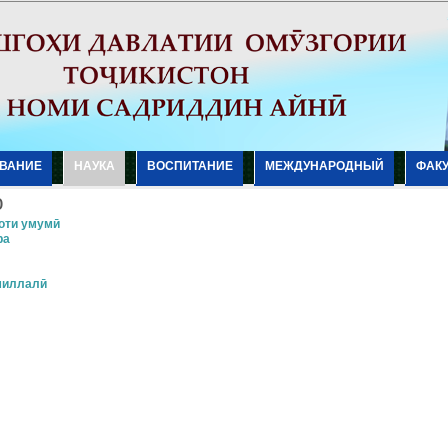
ВАНИЕ
НАУКА
ВОСПИТАНИЕ
МЕЖДУНАРОДНЫЙ
ФАК
ю
оти умумӣ
ра
миллалӣ