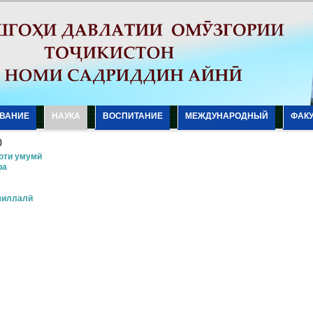
ВАНИЕ
НАУКА
ВОСПИТАНИЕ
МЕЖДУНАРОДНЫЙ
ФАК
ю
оти умумӣ
ра
миллалӣ