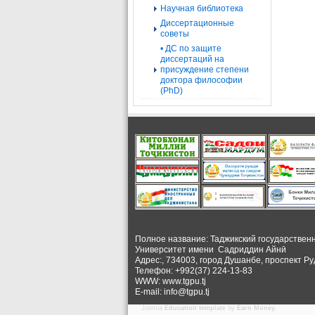
Научная библиотека
Диссертационные
советы
• ДС по защите
диссертаций на
присуждение степени
доктора философии
(PhD)
Полное название: Таджикский государствен
Университет
имени Садриддин Айнӣ
Адрес:, 734003, город Душанбе, проспект Ру
Телефон: +992(37) 224-13-83
WWW: www.tgpu.tj
E-mail: info@tgpu.tj
Joomla
Education template
by
Earn Money
.