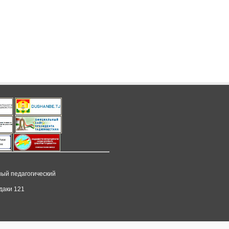
ный педагогический
даки 121