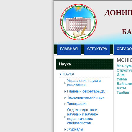
ГЛАВНАЯ
СТРУКТУРА
ОБРАЗО
мен
Наука
Маълум
Структу
НАУКА
Илм
Учёба
Управление науки и
Байнал
инновации
Акты
Главный секретарь ДС
Тарбия
Технологический парк
Типография
Отдел подготовки
научных и научно-
педагогических
специалистов
Журналы