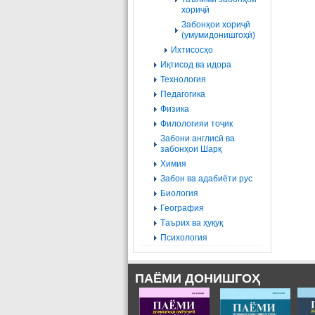
хориҷӣ
Забонҳои хориҷӣ
(умумидонишгоҳӣ)
Ихтисосҳо
Иқтисод ва идора
Технология
Педагогика
Физика
Филологияи тоҷик
Забони англисӣ ва
забонҳои Шарқ
Химия
Забон ва адабиёти рус
Биология
География
Tаърих ва ҳуқуқ
Психология
ПАЁМИ ДОНИШГОҲ