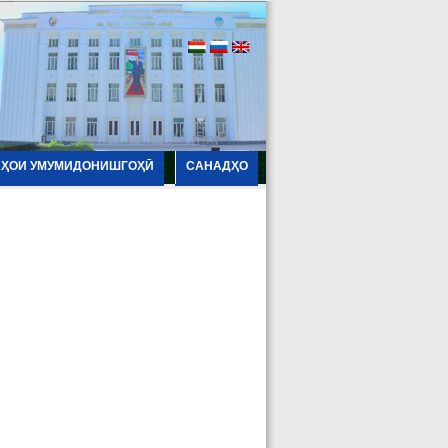
АҲОИ УМУМИДОНИШГОҲӢ
САНАДҲО