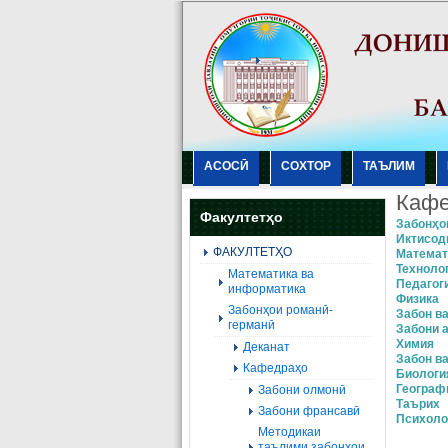
АСОСӢ
СОХТОР
ТАЪЛИМ
Кафе
Факултетҳо
Забонҳо
Иктисод
ФАКУЛТЕТҲО
Mатемат
Техноло
Mатематика ва
Педагог
информатика
Физика
Забонҳои романӣ-
Забон ва
германӣ
Забони 
Xимия
Деканат
Забон ва
Кафедраҳо
Биологи
Географ
Забони олмонӣ
Tаърих
Забони франсавӣ
Психоло
Методикаи
таълими забонҳои