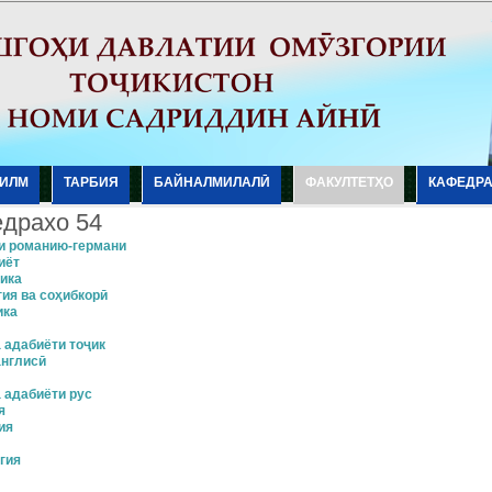
ИЛМ
ТАРБИЯ
БАЙНАЛМИЛАЛӢ
ФАКУЛТЕТҲО
КАФЕДР
драхо 54
и романию-германи
иёт
ика
гия ва соҳибкорӣ
ика
 адабиёти тоҷик
англисӣ
 адабиёти рус
я
ия
гия