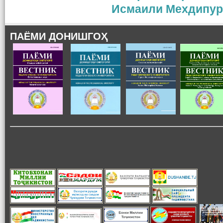
Исмаили Мехдипур
ПАЁМИ ДОНИШГОҲ