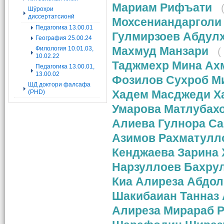
Мариам Рифъати
Шӯроҳои
диссертатсионӣ
Мохсениандарголи
Педагогика 13.00.01
Гулмирзоев Абдул
География 25.00.24
Махмуд Манзари
Филология 10.01.03,
(
10.02.22
Таджмехр Мина Ах
Педагогика 13.00.01,
13.00.02
Фозилов Сухроб М
ШД доктори фалсафа
Хадем Масджеди Х
(PHD)
Умарова Матлубах
Алиеʙа Гулнора С
Азимов Рахматулл
Кенджаева Зарина
Нарзуллоев Бахру
Киа Алиреза Абдол
Шакибаиан Танназ
Алиреза Мирараб Р