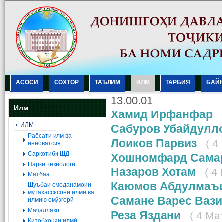
АСОСӢ
СОХТОР
ТАЪЛИМ
ИЛМ
ТАРБИЯ
БАЙ
13.00.01
Илм
Хамид Ирфанфар
ИЛМ
Сабуров Убайдулл
Раёсати илм ва
Лоиков Парвиз
( 4
инноватсия
Саркотиби ШД
Хошномфард Сама
Парки технологӣ
Назаров Хотам
( 4
Матбаа
Каюмов Абдулмаъ
Шуъбаи омоданамоии
мутахассисони илмӣ ва
Самане Варес Ваз
илмию омӯзгорӣ
Маҷаллаҳо
Реза Яздани
( 4 Ма
Китобхонаи илмӣ