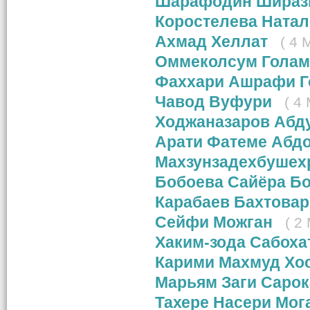
Шарафодин Шираз
Коростелева Ната
Ахмад Хеллат
( 4 
Оммеколсум Голам
Фаххари Ашрафи Г
Чавод Вуфури
( 4
Ходжаназаров Абд
Арати Фатеме Абд
Махзунзадехбушех
Бобоева Сайёра Б
Карабаев Бахтовар
Сейфи Можган
( 2
Хаким-зода Сабох
Карими Махмуд Хо
Марьям Заги Саро
Тахере Насери Мог