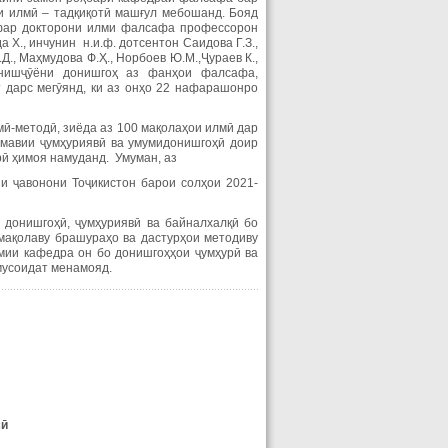
ои илмӣ – тадқиқотӣ машғул мебошанд. Бояд
нафар докторони илми фалсафа профессорон
 Х., инчунин н.и.ф. дотсентон Саидова Г.З.,
Д., Маҳмудова Ф.Ҳ., Норбоев Ю.М.,Ҷураев К.,
донишҷӯёни донишгоҳ аз фанҳои фалсафа,
т дарс мегӯянд, ки аз онҳо 22 нафарашонро
мӣ-методӣ, зиёда аз 100 мақолаҳои илмӣ дар
мавии ҷумҳуриявӣ ва умумидонишгоҳӣ доир
рӣ ҳимоя намуданд. Умуман, аз
 ҷавонони Тоҷикистон барои солҳои 2021-
донишгоҳӣ, ҷумҳуриявӣ ва байналхалқӣ бо
мақолаву брашураҳо ва дастурҳои методиву
мии кафедра он бо донишгоҳҳои ҷумҳурӣ ва
мусоидат менамояд.
сӣ