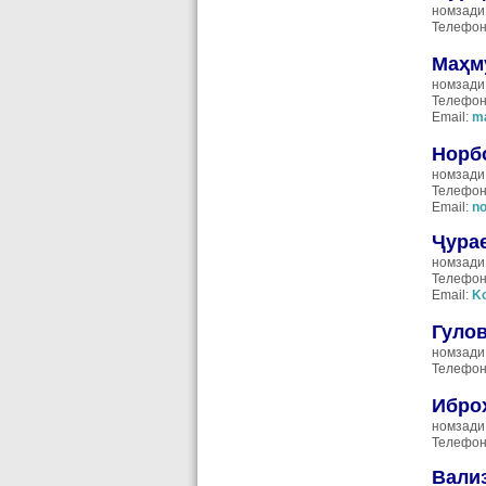
номзади
Телефон
Маҳм
номзади
Телефон
Email:
m
Норб
номзади
Телефон
Email:
n
Ҷура
номзади
Телефон
Email:
K
Гуло
номзади
Телефон
Ибро
номзади
Телефон
Вали