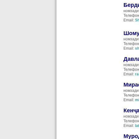
Берд
номзади
Телефон
Email:
S
Шому
номзади
Телефон
Email:
s
Давл
номзади
Телефон
Email:
ra
Мира
номзади
Телефон
Email:
m
Кенҷ
номзади
Телефон
Email:
la
Муро