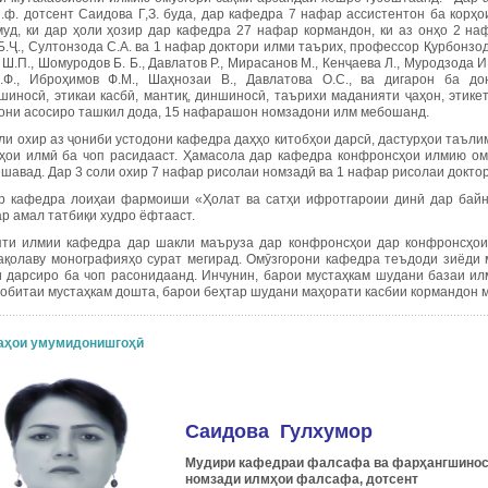
и.ф. дотсент Саидова Г,З. буда, дар кафедра 7 нафар ассистентон ба корҳ
муд, ки дар ҳоли ҳозир дар кафедра 27 нафар кормандон, ки аз онҳо 2 
.Ҷ., Султонзода С.А. ва 1 нафар доктори илми таърих, профессор Қурбонзода
Ш.П., Шомуродов Б. Б., Давлатов Р., Мирасанов М., Кенҷаева Л., Муродзода И.
.Ф., Иброҳимов Ф.М., Шаҳнозаи В., Давлатова О.С., ва дигарон ба 
шиносӣ, этикаи касбӣ, мантиқ, диншиносӣ, таърихи маданияти ҷаҳон, этике
они асосиро ташкил дода, 15 нафарашон номзадони илм мебошанд.
ли охир аз ҷониби устодони кафедра даҳҳо китобҳои дарсӣ, дастурҳои таъли
ҳои илмӣ ба чоп расидааст. Ҳамасола дар кафедра конфронсҳои илмию ом
шавад. Дар 3 соли охир 7 нафар рисолаи номзадӣ ва 1 нафар рисолаи докто
р кафедра лоиҳаи фармоиши «Ҳолат ва сатҳи ифротгароии динӣ дар байни
р амал татбиқи худро ёфтааст.
ти илмии кафедра дар шакли маъруза дар конфронсҳои дар конфронсҳои 
ақолаву монографияҳо сурат мегирад. Омӯзгорони кафедра теъдоди зиёди 
и дарсиро ба чоп расонидаанд. Инчунин, барои мустаҳкам шудани базаи ил
робитаи мустаҳкам дошта, барои беҳтар шудани маҳорати касбии кормандон 
аҳои умумидонишгоҳӣ
Саидова Гулхумор
Мудири кафедраи фалсафа ва фарҳангшино
номзади илмҳои фалсафа, дотсент