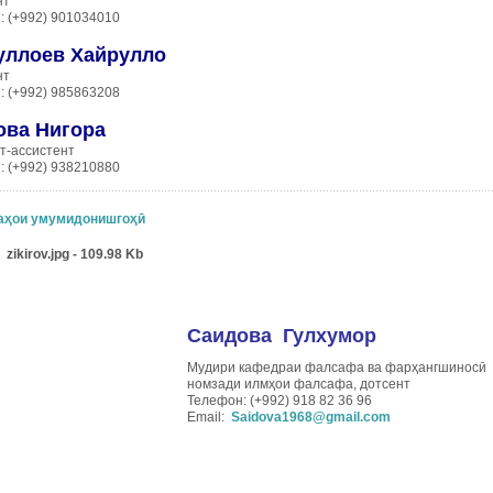
нт
: (+992) 901034010
уллоев Хайрулло
нт
: (+992) 985863208
ова Нигора
т-ассистент
: (+992) 938210880
аҳои умумидонишгоҳӣ
Саидова Гулхумор
Мудири кафедраи фалсафа ва фарҳангшиносӣ
номзади илмҳои фалсафа, дотсент
Телефон: (+992) 918 82 36 96
Email:
Saidova1968@gmail.com