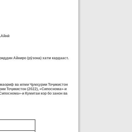
.Айнӣ
иддин Айниро (рӯзона) хатм кардааст.
маориф ва илми Ҷумҳурии Тоҷикистон
ии Тоҷикистон (2022), «Сипоснома»-и
Сипоснома»-и Кумитаи кор бо занон ва