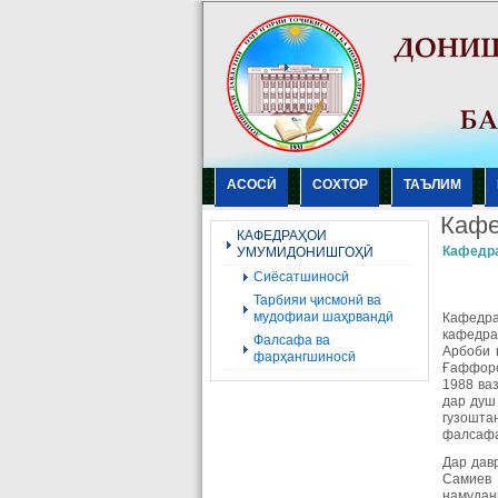
АСОСӢ
СОХТОР
ТАЪЛИМ
Кафе
КАФЕДРАҲОИ
Кафедр
УМУМИДОНИШГОҲӢ
Сиёсатшиносӣ
Тарбияи ҷисмонӣ ва
мудофиаи шаҳрвандӣ
Кафедр
кафедра
Фалсафа ва
Арбоби 
фарҳангшиносӣ
Ғаффоро
1988 ва
дар душ
гузошта
фалсафа
Дар дав
Самиев 
намудан