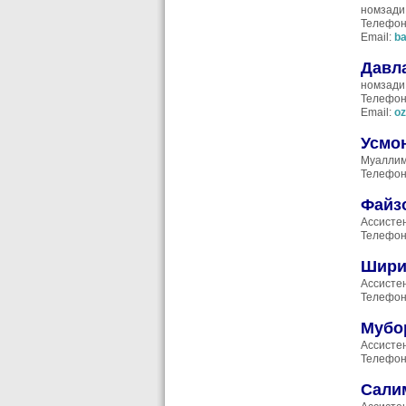
номзади
Телефон
Email:
ba
Давл
номзади
Телефон
Email:
o
Усмо
Муаллим
Телефон
Файз
Ассисте
Телефон
Шири
Ассисте
Телефон
Мубо
Ассисте
Телефон
Сали