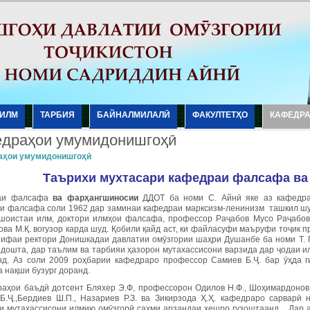
ИЛМ
ТАРБИЯ
БАЙНАЛМИЛАЛӢ
ФАКУЛТЕТҲО
КАФЕДР
драҳои умумидонишгоҳӣ
аҳои умумидонишгоҳӣ
Таърихи мухтасари кафедраи фалсафа
ва
аи фалсафа
ва фар
ҳангшиносии
ДДОТ ба номи С. Айнӣ яке аз кафедра
и фалсафа соли 1962 дар заминаи кафедраи марксизм-ленинизм ташкил шу
шоистаи илм, доктори илмҳои фалсафа, профессор Раҷабов Мусо Раҷабови
ва М.Қ. вогузор карда шуд. Қобили қайд аст, ки файласуфи маъруфи тоҷик п
зифаи ректори Донишкадаи давлатии омӯзгории шаҳри Душанбе ба номи Т. Г
 дошта, дар таълим ва тарбияи ҳазорон мутахассисони варзида дар ҷодаи и
нд. Аз соли 2009 роҳбарии кафедраро профессор Самиев Б.Ҷ. бар ӯҳда г
 нақши бузург доранд.
раҳои баъдӣ дотсент Бляхер Э.Ф, профессорон Одилов Н.Ф., Шоҳимардонов Э
Б.Ҷ.,Бердиев Ш.П., Назариев Р.З. ва Зикирзода Ҳ.Ҳ. кафедраро сарварӣ
и мутахассисони илмию омӯзгорӣ саҳми арзандаи хешро гузоштаанд. Дар 