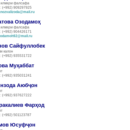
 илмҳои фалсафа
: (+992) 909297925
nozvalizoda@mail.ru
атова Озодамоҳ
 илмҳои фалсафа
: (+992) 904426171
zodamoh92@mail.ru
нов Сайфуллобек
и калон
: (+992) 935531722
ова Муҳаббат
нт
: (+992) 935031241
нзода Аюбҷон
нт
: (+992) 937627222
ракалиев Фар
ҳод
нт
: (+992) 501123787
мов Юсуфҷон