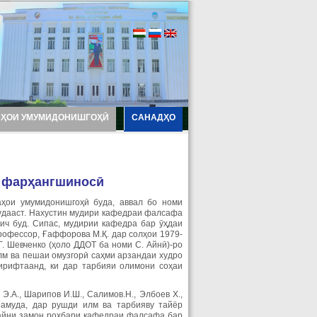
АҲОИ УМУМИДОНИШГОҲӢ
САНАДҲО
 фар
ҳангшиносӣ
ҳои умумидонишгоҳӣ буда, аввал бо номи
дааст. Нахустин мудири кафедраи фалсафа
ч буд. Сипас, мудирии кафедра бар ӯҳдаи
рофессор, Ғаффорова М.Қ. дар солҳои 1979-
. Шевченко (ҳоло ДДОТ ба номи С. Айнӣ)-ро
лм ва пешаи омузгорӣ саҳми арзандаи худро
ирифтаанд, ки дар тарбияи олимони соҳаи
.А., Шарипов И.Ш., Салимов.Н., Элбоев Х.,
 намуда, дар рушди илм ва тарбияву тайёр
айни замон роҳбари кафедраи фалсафа бар