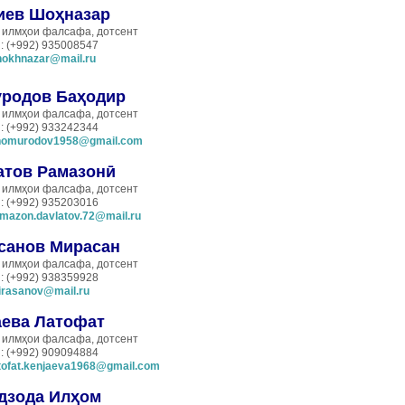
иев Шо
ҳназар
 илмҳои фалсафа, дотсент
: (+992) 935008547
hokhnazar@mail.ru
родов Баҳодир
 илмҳои фалсафа, дотсент
: (+992) 933242344
homurodov1958@gmail.com
атов Рамазон
ӣ
 илмҳои фалсафа, дотсент
: (+992) 935203016
mazon.davlatov.72@mail.ru
санов Мирасан
 илмҳои фалсафа, дотсент
: (+992) 938359928
irasanov@mail.ru
аева Латофат
 илмҳои фалсафа, дотсент
: (+992) 909094884
tofat.kenjaeva1968@gmail.com
дзода Ил
ҳом