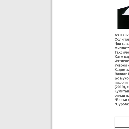
Аз 03.0
Соли
та
Ҷ
ои
тав
Миллат:
Таҳсило
Хатм ка
Ихтисос
Унвони
Кадом
з
Вакили
Бо
муко
нишони
(2019),
Кумитаи
оилаи н
*
Вазъи
*
Суроға