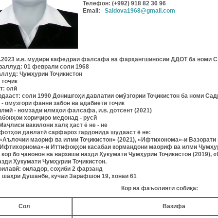
Телефон: (+992) 918 82 36 96
Email:
Saidova1968@gmail.com
2.2023 и.в. мудири кафедраи фалсафа ва фарҳангшиносии ДДОТ ба номи С
валлуд:
01 феврали соли 1968
аллуд:
Ҷумҳурии Тоҷикистон
тоҷик
т
:
олӣ
рдааст:
соли 1990 Донишгоҳи давлатии омӯзгории Тоҷикистон ба номи Садр
-
омӯзгори фанни забон ва адабиёти тоҷик
илм
ӣ -
номзади илмҳои фалсафа, и.в. дотсент (2021)
абон
ҳ
ои
хори
ҷ
иро
медонад
-
русӣ
Ма
ҷ
лиси
вакилони
хал
қ ҳ
аст
ё
не
-
не
фот
ҳ
ои
давлат
ӣ
сарфароз
гардонида
шудааст
ё
не:
«Аълочии маориф ва илми Тоҷикистон» (2021),
«Ифтихонома»-и Вазорати 
 «Ифтихорнома»-и Иттифоқҳои касабаи кормандони маориф ва илми Ҷумҳур
 кор бо ҷавонон ва варзиши назди Ҳукумати Ҷумҳурии Тоҷикистон (2019), «
азди Ҳукумати Ҷумҳурии Тоҷикистон.
оилав
ӣ:
оиладор, соҳиби 2 фарзанд
:
шаҳри Душанбе, кӯчаи Зарафшон 19, хонаи 61
Кор
ва
фаъолияти
соби
қ
а
:
Сол
Вазифа