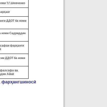
оми Т.Г.Шевченко
фарҳанг
нги ДДОТ ба номи
а номи Садриддин
лсафаи фарҳанги
ӣ
сии ДДОТ ба номи
 фалсафа ва
ддин Айнӣ
а фарҳангшиносӣ