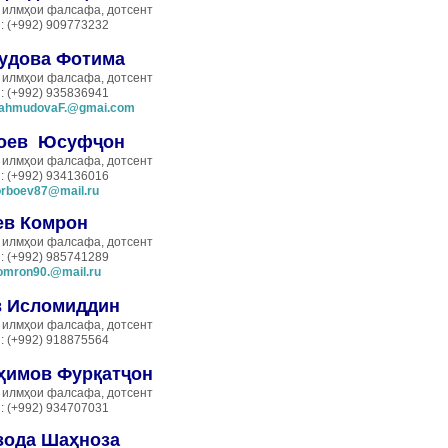
 илмҳои фалсафа, дотсент
: (+992) 909773232
удова Фотима
 илмҳои фалсафа, дотсент
: (+992) 935836941
ahmudovaF.@gmai.com
оев Юс
уфҷон
 илмҳои фалсафа, дотсент
: (+992) 934136016
orboev87@mail.ru
ев Комрон
 илмҳои фалсафа, дотсент
: (+992) 985741289
omron90.@mail.ru
в Исломиддин
 илмҳои фалсафа, дотсент
: (+992) 918875564
ҳимов Фурқатҷон
 илмҳои фалсафа, дотсент
: (+992) 934707031
зода Шаҳноза