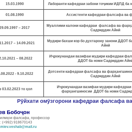
15.03.1990
Лаборанти кафедраи забони тоҷикии ИДПД ба н
01.08.1990
Ассистенти кафедраи фалсафа ва 
Муаллими калони кафедраи фалсафа ва фарҳа
29.09.1997 – 2017
Садриддин Айнӣ
Мудири бахши кор бо духтарону занони ДДОТ б
11.2017 – 14.09.2021
Айнӣ
Иҷрокунандаи вазифаи мудири кафедраи фа
2.10.2021 – 08.2022
ДДОТ ба номи Садриддин Айн
Дотсенти кафедраи фалсафа ва фарҳангшино
.08.2022 - 9.10.2022
Садриддин Айнӣ
Иҷрокунандаи вазифаи мудири кафедраи
з 03.02.2023 то ҳол
фарҳангшиносии ДДОТ ба номи Садри
Рӯйхати омӯзгорони кафедраи фалсафа в
ев Бобоҷон
 илмҳои фалсафа, профессор
: (+992) 918670143
amiev.veshab@mail.ru