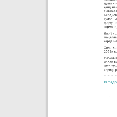
дӯши н.
қайд на
Самиев Б
Бердиев 
Гулов И
фарҳанг
корманд
Дар 3 со
маҷалла
карда ме
Ҳоло да
2024» да
Фаъолия
ироаи м
китобҳо
хориҷӣ 
Кафедр