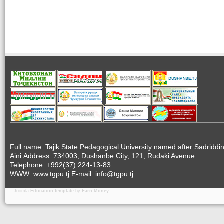
Full name: Tajik State Pedagogical University named after Sadriddi
Aini.Address: 734003, Dushanbe City, 121, Rudaki Avenue.
Telephone: +992(37) 224-13-83
WWW: www.tgpu.tj E-mail: info@tgpu.tj
Joomla
Education template
by
Earn Money
.