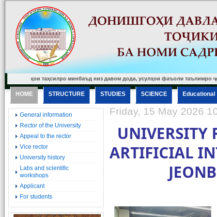
аҳои таҳсилро минбаъд низ давом дода, усулҳои фаъоли таълимро ҷорӣ мекунем 
HOME
STRUCTURE
STUDIES
SCIENCE
Еducational
Friday, 15 May 2026 1
General information
Rector of the University
UNIVERSITY 
Appeal to the rector
ARTIFICIAL I
Vice rector
University history
JEONB
Labs and scientific
workshops
Applicant
For students