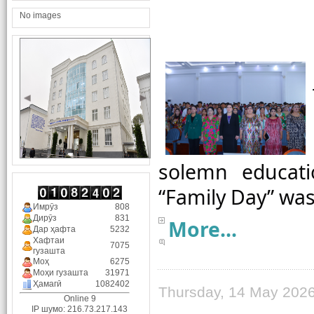
No images
solemn educati
Имрӯз
808
Дирӯз
831
More...
Дар ҳафта
5232
Хафтаи
7075
гузашта
Моҳ
6275
Моҳи гузашта
31971
Ҳамагӣ
1082402
Thursday, 14 May 2026
Online 9
IP шумо: 216.73.217.143