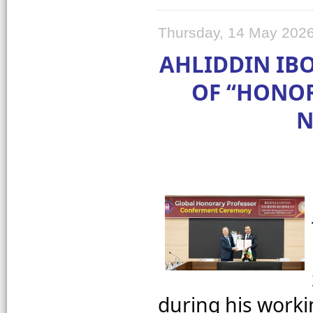
Thursday, 14 May 2026
AHLIDDIN IB
OF “HONOR
N
during his worki