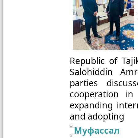
Republic of Taji
Salohiddin Amr
parties discus
cooperation in
expanding intern
Муфассал