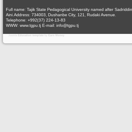
Full name: Tajik State Pedagogical University named after Sadriddi
Aini.Address: 734003, Dushanbe City, 121, Rudaki Avenue.
Telephone: +992(37) 224-13-83
WWW: www.tgpu.tj E-mail: info@tgpu.tj
Joomla
Education template
by
Earn Money
.