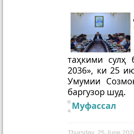
таҳкими сулҳ 
2036», ки 25 и
Умумии Созмон
Муфассал
Thursday, 25 June 202