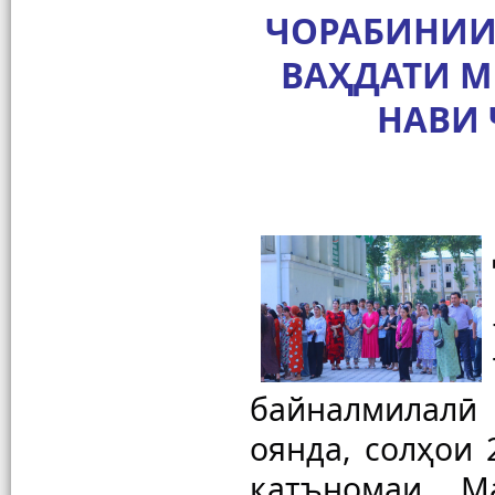
ЧОРАБИНИИ 
ВАҲДАТИ М
НАВИ
байналмилалӣ 
оянда, солҳои 
қатъномаи М