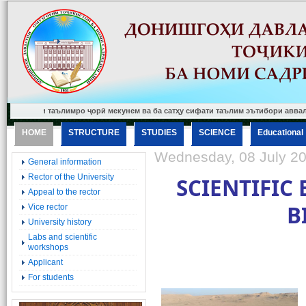
таълимро ҷорӣ мекунем ва ба сатҳу сифати таълим эътибори аввалиндараҷа меди
HOME
STRUCTURE
STUDIES
SCIENCE
Еducational
Wednesday, 08 July 2
General information
Rector of the University
SCIENTIFIC 
Appeal to the rector
B
Vice rector
University history
Labs and scientific
workshops
Applicant
For students