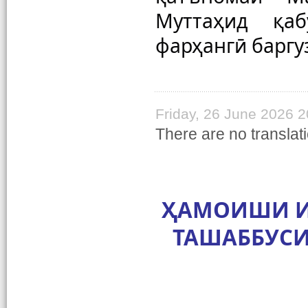
Муттаҳид қаб
фарҳангӣ баргу
Friday, 26 June 2026 2
There are no translati
ҲАМОИШИ И
ТАШАББУСИ