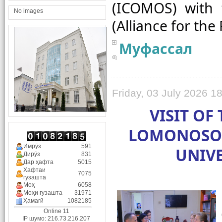
(ICOMOS) with 
No images
Муфассал
Friday, 03 July 2026 1
VISIT OF
LOMONOSOV
Имрӯз
591
UNIVE
Дирӯз
831
Дар ҳафта
5015
Хафтаи
7075
гузашта
Моҳ
6058
Моҳи гузашта
31971
Ҳамагӣ
1082185
Online 11
IP шумо: 216.73.216.207