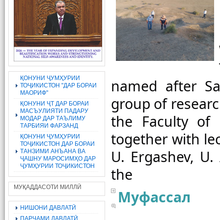
ҚОНУНИ ҶУМҲУРИИ
named after Sad
ТОҶИКИСТОН "ДАР БОРАИ
МАОРИФ"
group of researc
ҚОНУНИ ҶТ ДАР БОРАИ
МАСЪУЛИЯТИ ПАДАРУ
the Faculty of 
МОДАР ДАР ТАЪЛИМУ
ТАРБИЯИ ФАРЗАНД
together with le
ҚОНУНИ ҶУМҲУРИИ
ТОҶИКИСТОН ДАР БОРАИ
U. Ergashev, U. 
ТАНЗИМИ АНЪАНА ВА
ҶАШНУ МАРОСИМҲО ДАР
ҶУМҲУРИИ ТОҶИКИСТОН
МУҚАДДАСОТИ МИЛЛӢ
Муфассал
НИШОНИ ДАВЛАТӢ
ПАРЧАМИ ДАВЛАТӢ